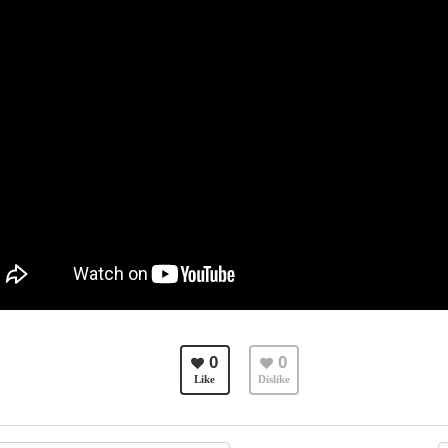
0
0
Like
Dislike