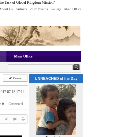
the Task of Global Kingdom Mission"
About Us
Partners
2026 Events
Gallery
Main Office
Main Office
✔
Viewer
UNREACHED of the Day
2017.07.13 17:14
es
0
Comment
0