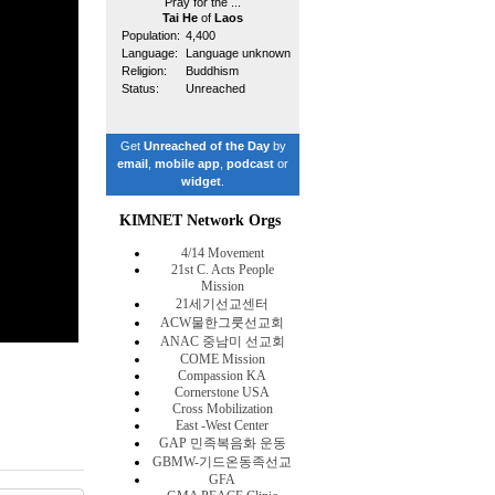
Pray for the ...
Tai He
of
Laos
Population:
4,400
Language:
Language unknown
Religion:
Buddhism
Status:
Unreached
Get
Unreached of the Day
by
email
,
mobile app
,
podcast
or
widget
.
KIMNET Network Orgs
4/14 Movement
21st C. Acts People
Mission
21세기선교센터
ACW물한그룻선교회
ANAC 중남미 선교회
COME Mission
Compassion KA
Cornerstone USA
Cross Mobilization
East -West Center
GAP 민족복음화 운동
GBMW-기드온동족선교
GFA