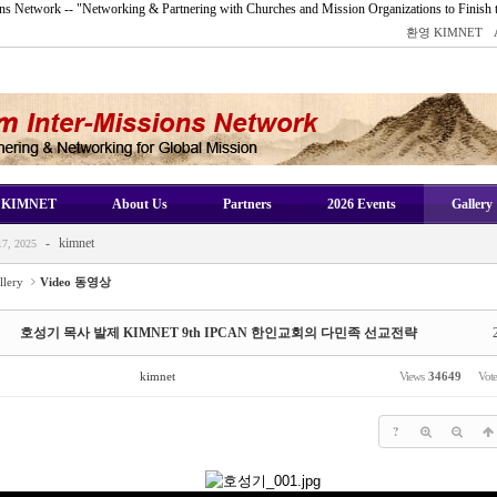
s Network -- "Networking & Partnering with Churches and Mission Organizations to Finish 
환영 KIMNET
-
kimnet
2025
KIMNET
About Us
Partners
2026 Events
Gallery
-
kimnet
8, 2025
-
kimnet
7, 2025
-
kimnet
ov 16, 2025
llery
Video 동영상
-
kimnet
 16, 2025
-
kimnet
2025
호성기 목사 발제 KIMNET 9th IPCAN 한인교회의 다민족 선교전략
-
kimnet
8, 2025
kimnet
Views
34649
Vot
-
kimnet
7, 2025
-
kimnet
ov 16, 2025
?
-
kimnet
 16, 2025