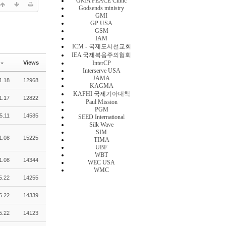
GMA PEACE Clinic
Godsends ministry
GMI
GP USA
GSM
IAM
ICM - 국제도시선교회
IEA 국제복음주의협회
Views
InterCP
Interserve USA
JAMA
1.18
12968
KAGMA
KAFHI 국제기아대책
1.17
12822
Paul Mission
PGM
5.11
14585
SEED International
Silk Wave
SIM
1.08
15225
TIMA
UBF
WBT
1.08
14344
WEC USA
WMC
5.22
14255
5.22
14339
5.22
14123