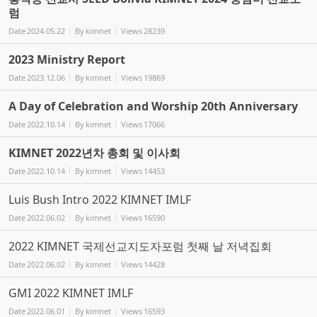
럼
Date
2024.05.22
By
kimnet
Views
28239
2023 Ministry Report
Date
2023.12.06
By
kimnet
Views
19869
A Day of Celebration and Worship 20th Anniversary
Date
2022.10.14
By
kimnet
Views
17066
KIMNET 2022년차 총회 및 이사회
Date
2022.10.14
By
kimnet
Views
14453
Luis Bush Intro 2022 KIMNET IMLF
Date
2022.06.02
By
kimnet
Views
16590
2022 KIMNET 국제선교지도자포럼 첫째 날 저녁집회
Date
2022.06.02
By
kimnet
Views
14428
GMI 2022 KIMNET IMLF
Date
2022.06.01
By
kimnet
Views
16593