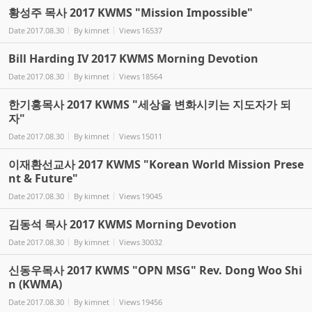
황성주 목사 2017 KWMS "Mission Impossible"
Date
2017.08.30
By
kimnet
Views
16537
Bill Harding IV 2017 KWMS Morning Devotion
Date
2017.08.30
By
kimnet
Views
18564
한기홍목사 2017 KWMS "세상을 변화시키는 지도자가 되
자"
Date
2017.08.30
By
kimnet
Views
15011
이재환선교사 2017 KWMS "Korean World Mission Prese
nt & Future"
Date
2017.08.30
By
kimnet
Views
19045
김동석 목사 2017 KWMS Morning Devotion
Date
2017.08.30
By
kimnet
Views
30032
신동우목사 2017 KWMS "OPN MSG" Rev. Dong Woo Shi
n (KWMA)
Date
2017.08.30
By
kimnet
Views
19456