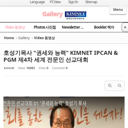
Sketchbook5, 스케치북5
Sketchbook5, 스케치북5
Language
PCView
Sign In
Sitemap
Welcome to Kingdom Inter-Missions Network
Menu
Gallery
Video 동영상
Photos 사진첩
Newsletter 소식지
Booklet 책자
▼
News 국민일보
Home
Gallery
Video 동영상
호성기목사 "권세와 능력" KIMNET IPCAN &
PGM 제4차 세계 전문인 선교대회
kimnet
Views
16082
Votes
0
Comment
0