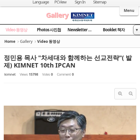
Sketchbook5, 스케치북5
Sketchbook5, 스케치북5
Language
PCView
Sign In
Sitemap
Welcome to Kingdom Inter-Missions Network
Menu
Gallery
Video 동영상
Photos 사진첩
Newsletter 소식지
Booklet 책자
▼
News 국민일보
Home
Gallery
Video 동영상
정민용 목사 "차세대와 함께하는 선교전략"( 발
제) KIMNET 10th IPCAN
kimnet
Views
15798
Votes
0
Comment
0