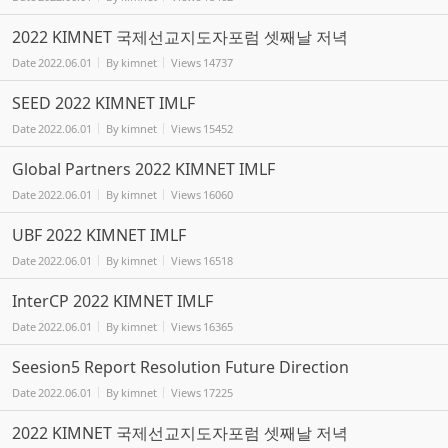
2022 KIMNET 국제선교지도자포럼 셋째날 저녁
Date
2022.06.01
By
kimnet
Views
14737
SEED 2022 KIMNET IMLF
Date
2022.06.01
By
kimnet
Views
15452
Global Partners 2022 KIMNET IMLF
Date
2022.06.01
By
kimnet
Views
16060
UBF 2022 KIMNET IMLF
Date
2022.06.01
By
kimnet
Views
16518
InterCP 2022 KIMNET IMLF
Date
2022.06.01
By
kimnet
Views
16365
Seesion5 Report Resolution Future Direction
Date
2022.06.01
By
kimnet
Views
17225
2022 KIMNET 국제선교지도자포럼 셋째날 저녁