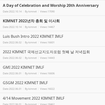
A Day of Celebration and Worship 20th Anniversary
Date
2022.10.14
By
kimnet
Views
17090
KIMNET 2022년차 총회 및 이사회
Date
2022.10.14
By
kimnet
Views
14467
Luis Bush Intro 2022 KIMNET IMLF
Date
2022.06.02
By
kimnet
Views
16601
2022 KIMNET 국제선교지도자포럼 첫째 날 저녁집회
Date
2022.06.02
By
kimnet
Views
14443
GMI 2022 KIMNET IMLF
Date
2022.06.01
By
kimnet
Views
16606
GSGM 2022 KIMNET IMLF
Date
2022.06.01
By
kimnet
Views
16022
4/14 Movement 2022 KIMNET IMLF
Date
2022.06.01
By
kimnet
Views
18462