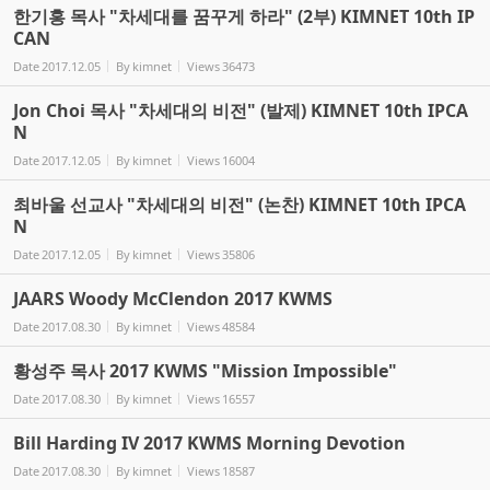
한기홍 목사 "차세대를 꿈꾸게 하라" (2부) KIMNET 10th IP
CAN
Date
2017.12.05
By
kimnet
Views
36473
Jon Choi 목사 "차세대의 비전" (발제) KIMNET 10th IPCA
N
Date
2017.12.05
By
kimnet
Views
16004
최바울 선교사 "차세대의 비전" (논찬) KIMNET 10th IPCA
N
Date
2017.12.05
By
kimnet
Views
35806
JAARS Woody McClendon 2017 KWMS
Date
2017.08.30
By
kimnet
Views
48584
황성주 목사 2017 KWMS "Mission Impossible"
Date
2017.08.30
By
kimnet
Views
16557
Bill Harding IV 2017 KWMS Morning Devotion
Date
2017.08.30
By
kimnet
Views
18587