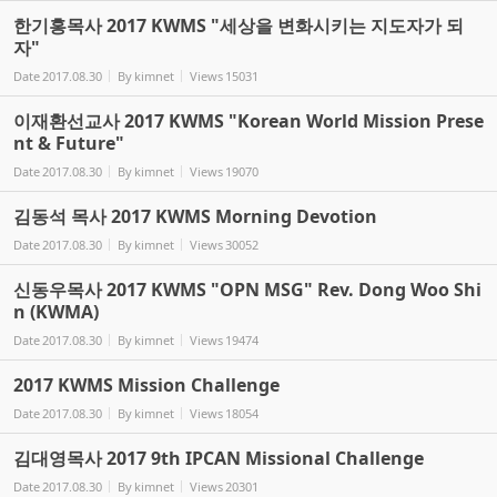
한기홍목사 2017 KWMS "세상을 변화시키는 지도자가 되
자"
Date
2017.08.30
By
kimnet
Views
15031
이재환선교사 2017 KWMS "Korean World Mission Prese
nt & Future"
Date
2017.08.30
By
kimnet
Views
19070
김동석 목사 2017 KWMS Morning Devotion
Date
2017.08.30
By
kimnet
Views
30052
신동우목사 2017 KWMS "OPN MSG" Rev. Dong Woo Shi
n (KWMA)
Date
2017.08.30
By
kimnet
Views
19474
2017 KWMS Mission Challenge
Date
2017.08.30
By
kimnet
Views
18054
김대영목사 2017 9th IPCAN Missional Challenge
Date
2017.08.30
By
kimnet
Views
20301