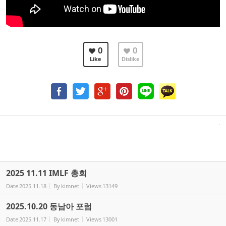
0
0
Like
Dislike
2025 11.11 IMLF 총회
Date
2025.11.18
By
kimnet
Views
13149
2025.10.20 동남아 포럼
Date
2025.11.17
By
kimnet
Views
13001