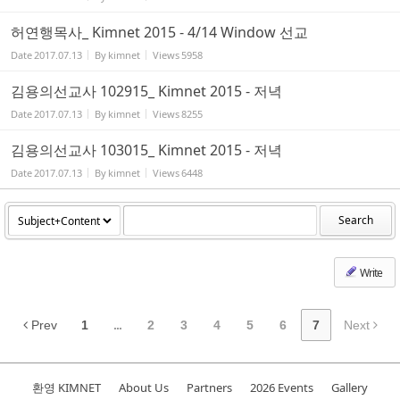
허연행목사_ Kimnet 2015 - 4/14 Window 선교
Date
2017.07.13
By
kimnet
Views
5958
김용의선교사 102915_ Kimnet 2015 - 저녁
Date
2017.07.13
By
kimnet
Views
8255
김용의선교사 103015_ Kimnet 2015 - 저녁
Date
2017.07.13
By
kimnet
Views
6448
Search
Write
Prev
1
...
2
3
4
5
6
7
Next
환영 KIMNET
About Us
Partners
2026 Events
Gallery