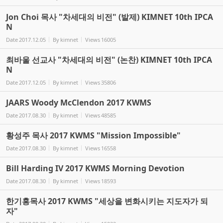
Jon Choi 목사 "차세대의 비전" (발제) KIMNET 10th IPCA
N
Date
2017.12.05
By
kimnet
Views
16005
최바울 선교사 "차세대의 비전" (논찬) KIMNET 10th IPCA
N
Date
2017.12.05
By
kimnet
Views
35806
JAARS Woody McClendon 2017 KWMS
Date
2017.08.30
By
kimnet
Views
48585
황성주 목사 2017 KWMS "Mission Impossible"
Date
2017.08.30
By
kimnet
Views
16558
Bill Harding IV 2017 KWMS Morning Devotion
Date
2017.08.30
By
kimnet
Views
18593
한기홍목사 2017 KWMS "세상을 변화시키는 지도자가 되
자"