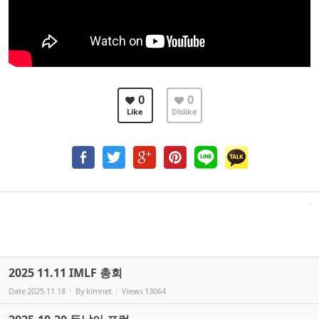
0
0
Like
Dislike
2025 11.11 IMLF 총회
Date
2025.11.18
By
kimnet
Views
13064