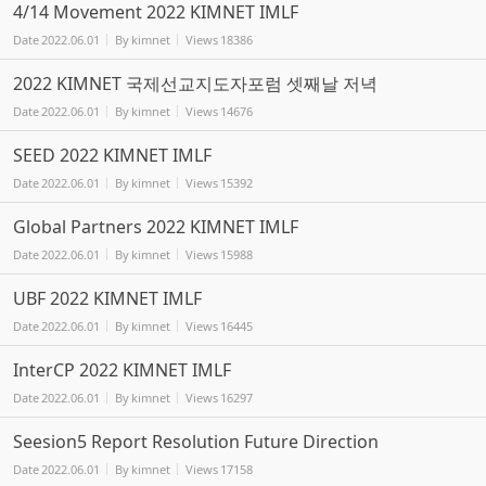
4/14 Movement 2022 KIMNET IMLF
Date
2022.06.01
By
kimnet
Views
18386
2022 KIMNET 국제선교지도자포럼 셋째날 저녁
Date
2022.06.01
By
kimnet
Views
14676
SEED 2022 KIMNET IMLF
Date
2022.06.01
By
kimnet
Views
15392
Global Partners 2022 KIMNET IMLF
Date
2022.06.01
By
kimnet
Views
15988
UBF 2022 KIMNET IMLF
Date
2022.06.01
By
kimnet
Views
16445
InterCP 2022 KIMNET IMLF
Date
2022.06.01
By
kimnet
Views
16297
Seesion5 Report Resolution Future Direction
Date
2022.06.01
By
kimnet
Views
17158