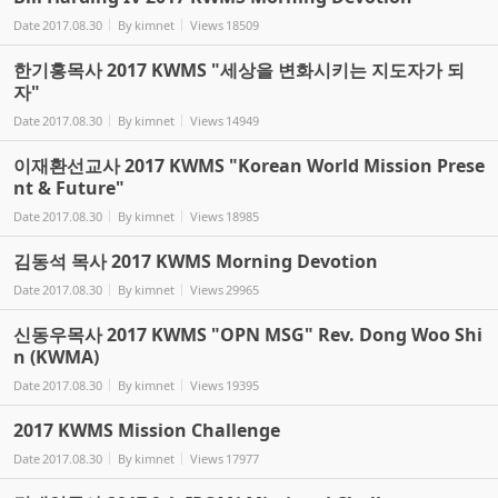
Date
2017.08.30
By
kimnet
Views
18509
한기홍목사 2017 KWMS "세상을 변화시키는 지도자가 되
자"
Date
2017.08.30
By
kimnet
Views
14949
이재환선교사 2017 KWMS "Korean World Mission Prese
nt & Future"
Date
2017.08.30
By
kimnet
Views
18985
김동석 목사 2017 KWMS Morning Devotion
Date
2017.08.30
By
kimnet
Views
29965
신동우목사 2017 KWMS "OPN MSG" Rev. Dong Woo Shi
n (KWMA)
Date
2017.08.30
By
kimnet
Views
19395
2017 KWMS Mission Challenge
Date
2017.08.30
By
kimnet
Views
17977