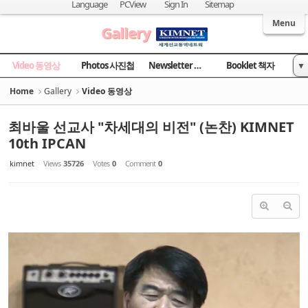
Sketchbook5, 스케치북5
Sketchbook5, 스케치북5
Language
PCView
Sign In
Sitemap
Welcome to Kingdom Inter-Missions Network
Menu
Gallery
Video 동영상
Photos 사진첩
Newsletter 소식지
Booklet 책자
▼
News 국민일보
Home
Gallery
Video 동영상
최바울 선교사 "차세대의 비전" (논찬) KIMNET
10th IPCAN
kimnet
Views
35726
Votes
0
Comment
0