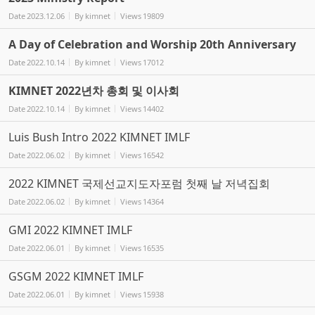
Date
2023.12.06
By
kimnet
Views
19809
A Day of Celebration and Worship 20th Anniversary
Date
2022.10.14
By
kimnet
Views
17012
KIMNET 2022년차 총회 및 이사회
Date
2022.10.14
By
kimnet
Views
14402
Luis Bush Intro 2022 KIMNET IMLF
Date
2022.06.02
By
kimnet
Views
16542
2022 KIMNET 국제선교지도자포럼 첫째 날 저녁집회
Date
2022.06.02
By
kimnet
Views
14364
GMI 2022 KIMNET IMLF
Date
2022.06.01
By
kimnet
Views
16535
GSGM 2022 KIMNET IMLF
Date
2022.06.01
By
kimnet
Views
15938