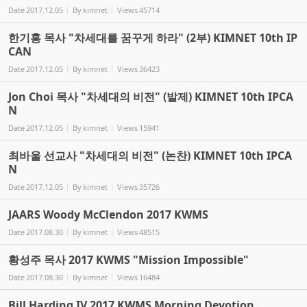
Date
2017.12.05
By
kimnet
Views
45714
한기홍 목사 "차세대를 꿈꾸게 하라" (2부) KIMNET 10th IP
CAN
Date
2017.12.05
By
kimnet
Views
36423
Jon Choi 목사 "차세대의 비전" (발제) KIMNET 10th IPCA
N
Date
2017.12.05
By
kimnet
Views
15941
최바울 선교사 "차세대의 비전" (논찬) KIMNET 10th IPCA
N
Date
2017.12.05
By
kimnet
Views
35726
JAARS Woody McClendon 2017 KWMS
Date
2017.08.30
By
kimnet
Views
48515
황성주 목사 2017 KWMS "Mission Impossible"
Date
2017.08.30
By
kimnet
Views
16484
Bill Harding IV 2017 KWMS Morning Devotion