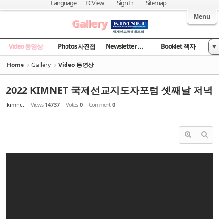
Sketchbook5, 스케치북5
Sketchbook5, 스케치북5
Language
PCView
Sign In
Sitemap
Welcome to Kingdom Inter-Missions Network
Menu
Gallery
Video 동영상
Photos 사진첩
Newsletter 소식지
Booklet 책자
▼
News 국민일보
Home
Gallery
Video 동영상
2022 KIMNET 국제선교지도자포럼 셋째날 저녁
kimnet
Views
14737
Votes
0
Comment
0