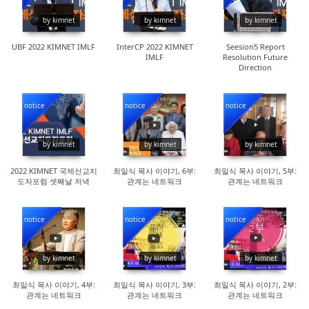
16518
16365
17225
by kimnet
by kimnet
by kimnet
UBF 2022 KIMNET IMLF
InterCP 2022 KIMNET
Seesion5 Report
IMLF
Resolution Future
Direction
notice
notice
notice
14241
88060
65645
by kimnet
by kimnet
by kimnet
2022 KIMNET 국제선교지
최일식 목사 이야기, 6부:
최일식 목사 이야기, 5부:
도자포럼 셋째날 저녁
관계는 네트워크
관계는 네트워크
notice
notice
notice
110982
176353
124652
by kimnet
by kimnet
by kimnet
최일식 목사 이야기, 4부:
최일식 목사 이야기, 3부:
최일식 목사 이야기, 2부:
관계는 네트워크
관계는 네트워크
관계는 네트워크