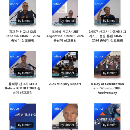
notice
notice
notice
14516
16654
14338
by kimnet
by kimnet
by kimnet
김재환 선교사 GMI
조이삭 선교사 UBF
양창근 선교사 다음세대 그
Panama KIMNET 2024
Argentina KIMNET 2024
리스도 정병 훈련 KIMNET
중남미 선교포럼
중남미 선교포럼
2024 중남미 선교포럼
notice
notice
notice
28263
19880
17089
by kimnet
by kimnet
by kimnet
홍석종 선교사 SEED
2023 Ministry Report
A Day of Celebration
Bolivia KIMNET 2024 중
and Worship 20th
남미 선교포럼
Anniversary
notice
notice
notice
14467
16601
14443
by kimnet
by kimnet
by kimnet