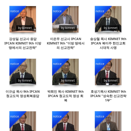
notice
notice
notice
16316
17069
21403
by kimnet
by kimnet
by kimnet
강성일 선교사 응답
이은무 선교사 IPCAN
송상철 목사 KIMNET 9th
IPCAN KIMNET 9th 이방
KIMNET 9th "이방 땅에서
IPCAN 북미주 한인교회
땅에서의 선교전략"
의 선교전략"
시대적 사명
notice
notice
notice
15180
15824
16389
by kimnet
by kimnet
by kimnet
이규섭 목사 9th IPCAN
박희민 목사 KIMNET 9th
호성기목사 KIMNET 9th
청교도적 영성회복응답
IPCAN 청교도적 영성 회
IPCAN "성숙한 선교전략
복
1부"
notice
notice
notice
15260
34795
16079