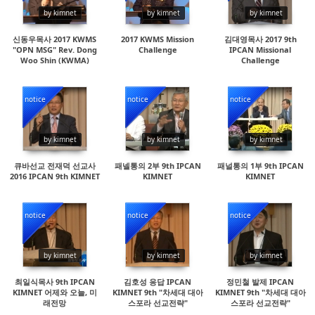
by kimnet
by kimnet
by kimnet
신동우목사 2017 KWMS
2017 KWMS Mission
김대영목사 2017 9th
"OPN MSG" Rev. Dong
Challenge
IPCAN Missional
Woo Shin (KWMA)
Challenge
notice
notice
notice
30179
16627
18239
by kimnet
by kimnet
by kimnet
큐바선교 전재덕 선교사
패넬통의 2부 9th IPCAN
패널통의 1부 9th IPCAN
2016 IPCAN 9th KIMNET
KIMNET
KIMNET
notice
notice
notice
15141
14951
15069
by kimnet
by kimnet
by kimnet
최일식목사 9th IPCAN
김호성 응답 IPCAN
정민철 발제 IPCAN
KIMNET 어제와 오늘, 미
KIMNET 9th "차세대 대아
KIMNET 9th "차세대 대아
래전망
스포라 선교전략"
스포라 선교전략"