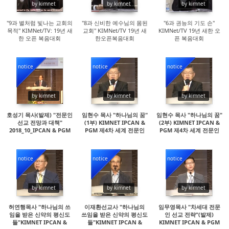
by kimnet
by kimnet
by kimnet
"9과 별처럼 빛나는 교회의
"8과 신비한 예수님의 몸된
"6과 권능의 기도 손"
목적" KIMNet/TV: 19년 새
교회" KIMNet/TV 19년 새
KIMNet/TV 19년 새한 오
한 오픈 복음대회
한오픈복음대회
픈 복음대회
notice
notice
notice
15255
14686
15225
by kimnet
by kimnet
by kimnet
호성기 목사(발제) "전문인
임현수 목사 "하나님의 꿈"
임현수 목사 "하나님의 꿈"
선교 전망과 대책"
(1부) KIMNET IPCAN &
(2부) KIMNET IPCAN &
2018_10_IPCAN & PGM
PGM 제4차 세계 전문인
PGM 제4차 세계 전문인
선교대회
선교대회
notice
notice
notice
15759
24887
22266
by kimnet
by kimnet
by kimnet
허연행목사 "하나님의 쓰
이재환선교사 "하나님의
임무영목사 "차세대 전문
임을 받은 신약의 평신도
쓰임을 받은 신약의 평신도
인 선교 전략"(발제)
들"KIMNET IPCAN &
들"KIMNET IPCAN &
KIMNET IPCAN & PGM