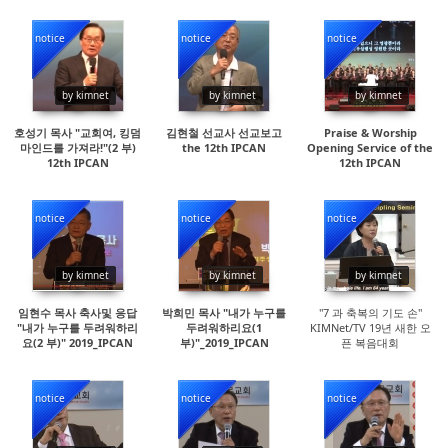
notice
notice
notice
14422
145724
69295
by kimnet
by kimnet
by kimnet
호성기 목사 "교회여, 킹덤
김현철 선교사 선교보고
Praise & Worship
마인드를 가져라!"(2 부)
the 12th IPCAN
Opening Service of the
12th IPCAN
12th IPCAN
notice
notice
notice
15126
21658
15175
by kimnet
by kimnet
by kimnet
임현수 목사 축사및 응답
박희민 목사 "내가 누구를
"7 과 축복의 기도 손"
"내가 누구를 두려워하리
두려워하리요(1
KIMNet/TV 19년 새한 오
요(2 부)" 2019_IPCAN
부)"_2019_IPCAN
픈 복음대회
notice
notice
notice
15671
14930
15293