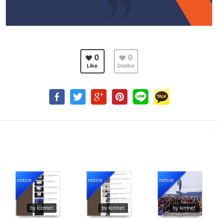
0
0
Like
Dislike
notice
notice
notice
13149
13001
14780
by kimnet
by kimnet
by kimnet