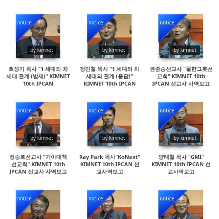
(2부)
(1부)
notice
notice
notice
15748
15699
15556
by kimnet
by kimnet
by kimnet
호성기 목사 "1 세대와 차
정민철 목사 "1 세대와 차
권종승선교사 "물한그릇선
세대 관계 (발제)" KIMNET
세대의 관계 (응답)"
교회" KIMNET 10th
10th IPCAN
KIMNET 10th IPCAN
IPCAN 선교사 사역보고
notice
notice
notice
15315
18742
16601
by kimnet
by kimnet
by kimnet
정승호선교사 "기아대책
Ray Park 목사"KoNext"
양태철 목사 "GMI"
선교회" KIMNET 10th
KIMNET 10th IPCAN 선
KIMNET 10th IPCAN 선
IPCAN 선교사 사역보고
교사역보고
교사역보고
notice
notice
notice
90475
42400
18831