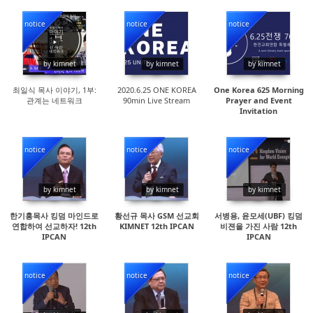
notice
notice
notice
28454
18254
18256
by kimnet
by kimnet
by kimnet
최일식 목사 이야기, 1부:
2020.6.25 ONE KOREA
One Korea 625 Morning
관계는 네트워크
90min Live Stream
Prayer and Event
Invitation
notice
notice
notice
15236
15941
15382
by kimnet
by kimnet
by kimnet
한기홍목사 킹덤 마인드로
황선규 목사 GSM 선교회
서병용, 윤모세(UBF) 킹덤
연합하여 선교하자! 12th
KIMNET 12th IPCAN
비젼을 가진 사람 12th
IPCAN
IPCAN
notice
notice
notice
15056
14880
63330