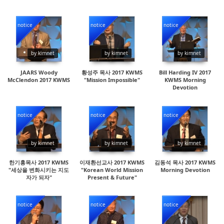
notice
notice
notice
48583
16557
18586
by kimnet
by kimnet
by kimnet
JAARS Woody
황성주 목사 2017 KWMS
Bill Harding IV 2017
McClendon 2017 KWMS
"Mission Impossible"
KWMS Morning
Devotion
notice
notice
notice
15031
19070
30052
by kimnet
by kimnet
by kimnet
한기홍목사 2017 KWMS
이재환선교사 2017 KWMS
김동석 목사 2017 KWMS
"세상을 변화시키는 지도
"Korean World Mission
Morning Devotion
자가 되자"
Present & Future"
notice
notice
notice
19474
18054
20301