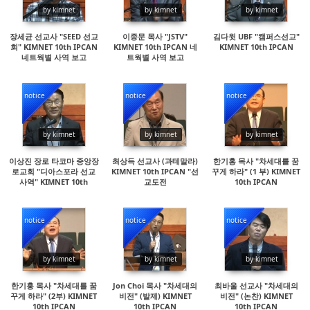
by kimnet
by kimnet
by kimnet
장세균 선교사 "SEED 선교
이종문 목사 "JSTV"
김다윗 UBF "캠퍼스선교"
회" KIMNET 10th IPCAN
KIMNET 10th IPCAN 네
KIMNET 10th IPCAN
네트웍별 사역 보고
트웍별 사역 보고
notice
notice
notice
29334
16433
45791
by kimnet
by kimnet
by kimnet
이상진 장로 타코마 중앙장
최상득 선교사 (과테말라)
한기홍 목사 "차세대를 꿈
로교회 "디아스포라 선교
KIMNET 10th IPCAN "선
꾸게 하라" (1 부) KIMNET
사역" KIMNET 10th
교도전
10th IPCAN
IPCAN
notice
notice
notice
36473
16004
35806
by kimnet
by kimnet
by kimnet
한기홍 목사 "차세대를 꿈
Jon Choi 목사 "차세대의
최바울 선교사 "차세대의
꾸게 하라" (2부) KIMNET
비전" (발제) KIMNET
비전" (논찬) KIMNET
10th IPCAN
10th IPCAN
10th IPCAN