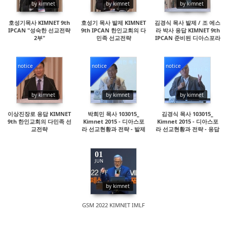
by kimnet
by kimnet
by kimnet
호성기목사 KIMNET 9th
호성기 목사 발제 KIMNET
김경식 목사 발제 / 조 에스
IPCAN "성숙한 선교전략
9th IPCAN 한인교회의 다
라 박사 응답 KIMNET 9th
2부"
민족 선교전략
IPCAN 준비된 디아스포라
사명자들
notice
notice
notice
16875
80387
16295
by kimnet
by kimnet
by kimnet
이상진장로 응답 KIMNET
박희민 목사 103015_
김경식 목사 103015_
9th 한인교회의 다민족 선
Kimnet 2015 - 디아스포
Kimnet 2015 - 디아스포
교전략
라 선교현황과 전략 - 발제
라 선교현황과 전략 - 응답
01
JUN
5223
by kimnet
GSM 2022 KIMNET IMLF