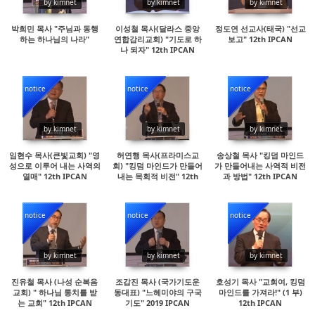
by kimnet
by kimnet
by kimnet
박희민 목사 "주님과 동행
이성철 목사(달라스 중앙
정도연 선교사(태국) "선교
하는 하나님의 나라"
연합감리교회) "기도로 하
보고" 12th IPCAN
나 되자" 12th IPCAN
notice
notice
notice
14442
14876
14689
by kimnet
by kimnet
by kimnet
임현수 목사(큰빛교회) "영
허연행 목사(프라미스교
송상철 목사 "킹덤 마인드
성으로 이루어 내는 사역의
회) "킹덤 마인드가 만들어
가 만들어내는 사역적 비전
열매" 12th IPCAN
내는 목회적 비전" 12th
과 방법" 12th IPCAN
IPCAN
notice
notice
notice
19380
15606
14596
by kimnet
by kimnet
by kimnet
진유철 목사 (나성 순복음
조갑진 목사 (국가기도운
호성기 목사 "교회여, 킹덤
교회) " 하나님 통치를 받
동대표) "느헤미야의 구국
마인드를 가져라!" (1 부)
는 교회" 12th IPCAN
기도" 2019 IPCAN
12th IPCAN