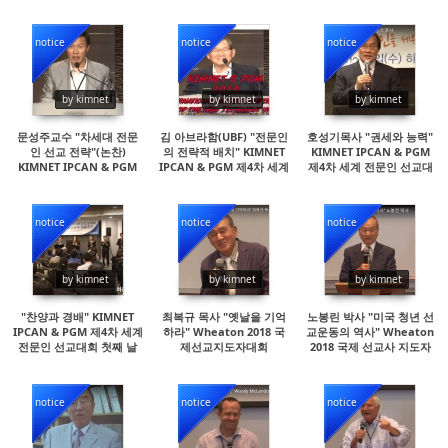
PGM 제4차 세계 전문인
PGM 제4차 세계 전문인
제4차 세계 전문인 선교대
선교대회
선교대회
회
notice
notice
notice
20021
15384
16098
by kimnet
by kimnet
by kimnet
문성주교수 "차세대 전문
김 아브라함(UBF) "전문인
호성기목사 "권세와 능력"
인 선교 전략"(논찬)
의 전략적 배치" KIMNET
KIMNET IPCAN & PGM
KIMNET IPCAN & PGM
IPCAN & PGM 제4차 세계
제4차 세계 전문인 선교대
제4차 세계 전문인 선교대
전문인 선교대회
회
회
notice
notice
notice
15453
14705
15676
by kimnet
by kimnet
by kimnet
"찬양과 경배" KIMNET
최복규 목사 "옛날을 기억
노봉린 박사 "미국 청년 선
IPCAN & PGM 제4차 세계
하라" Wheaton 2018 국
교운동의 역사" Wheaton
전문인 선교대회 첫째 날
제선교지도자대회
2018 국제 선교사 지도자
대회
notice
notice
notice
15890
14725
15137