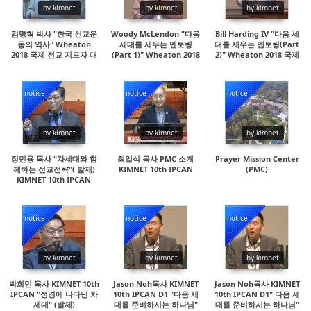
by kimnet
by kimnet
by kimnet
김명혁 박사 "한국 선교운
Woody McLendon "다음
Bill Harding IV "다음 세
동의 역사" Wheaton
세대를 세우는 멘토링
대를 세우는 멘토링(Part
2018 국제 선교 지도자 대
(Part 1)" Wheaton 2018
2)" Wheaton 2018 국제
회
국제 선교사 지도자 대회
선교사 지도자 대회
notice
notice
notice
15798
37364
17815
by kimnet
by kimnet
by kimnet
정민용 목사 "차세대와 함
최일식 목사 PMC 소개
Prayer Mission Center
께하는 선교전략"( 발제)
KIMNET 10th IPCAN
(PMC)
KIMNET 10th IPCAN
notice
notice
notice
14857
16931
15147
by kimnet
by kimnet
by kimnet
박희민 목사 KIMNET 10th
Jason Noh목사 KIMNET
Jason Noh목사 KIMNET
IPCAN "성경에 나타난 차
10th IPCAN D1 "다음 세
10th IPCAN D1" 다음 세
세대" (발제)
대를 준비하시는 하나님"
대를 준비하시는 하나님"