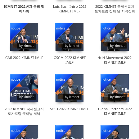
KIMNET 2022년차 총회 및
Luis Bush Intro 2022
2022 KIMNET 국제선교지
이사회
KIMNET IMLF
도자포럼 첫째 날 저녁집회
notice
notice
notice
16606
16022
18462
by kimnet
by kimnet
by kimnet
GMI 2022 KIMNET IMLF
GSGM 2022 KIMNET
4/14 Movement 2022
IMLF
KIMNET IMLF
notice
notice
notice
14737
15452
16060
by kimnet
by kimnet
by kimnet
2022 KIMNET 국제선교지
SEED 2022 KIMNET IMLF
Global Partners 2022
도자포럼 셋째날 저녁
KIMNET IMLF
notice
notice
notice