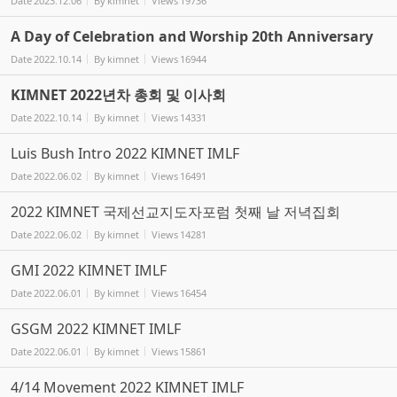
Date
2023.12.06
By
kimnet
Views
19736
A Day of Celebration and Worship 20th Anniversary
Date
2022.10.14
By
kimnet
Views
16944
KIMNET 2022년차 총회 및 이사회
Date
2022.10.14
By
kimnet
Views
14331
Luis Bush Intro 2022 KIMNET IMLF
Date
2022.06.02
By
kimnet
Views
16491
2022 KIMNET 국제선교지도자포럼 첫째 날 저녁집회
Date
2022.06.02
By
kimnet
Views
14281
GMI 2022 KIMNET IMLF
Date
2022.06.01
By
kimnet
Views
16454
GSGM 2022 KIMNET IMLF
Date
2022.06.01
By
kimnet
Views
15861
4/14 Movement 2022 KIMNET IMLF