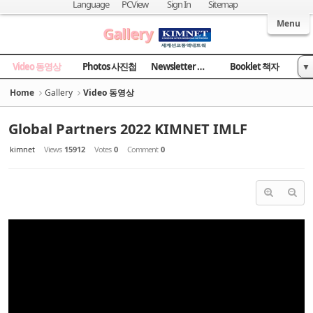
Sketchbook5, 스케치북5
Sketchbook5, 스케치북5
Language
PCView
Sign In
Sitemap
Welcome to Kingdom Inter-Missions Network
Menu
Gallery
Video 동영상
Photos 사진첩
Newsletter 소식지
Booklet 책자
▼
News 국민일보
Home
Gallery
Video 동영상
Global Partners 2022 KIMNET IMLF
kimnet
Views
15912
Votes
0
Comment
0