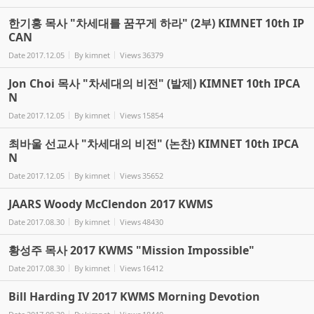
한기홍 목사 "차세대를 꿈꾸게 하라" (2부) KIMNET 10th IP
CAN
Date
2017.12.05
By
kimnet
Views
36379
Jon Choi 목사 "차세대의 비전" (발제) KIMNET 10th IPCA
N
Date
2017.12.05
By
kimnet
Views
15854
최바울 선교사 "차세대의 비전" (논찬) KIMNET 10th IPCA
N
Date
2017.12.05
By
kimnet
Views
35652
JAARS Woody McClendon 2017 KWMS
Date
2017.08.30
By
kimnet
Views
48430
황성주 목사 2017 KWMS "Mission Impossible"
Date
2017.08.30
By
kimnet
Views
16412
Bill Harding IV 2017 KWMS Morning Devotion