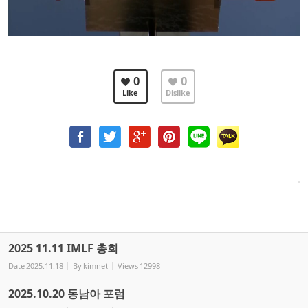
0
0
Like
Dislike
2025 11.11 IMLF 총회
Date
2025.11.18
By
kimnet
Views
12998
2025.10.20 동남아 포럼