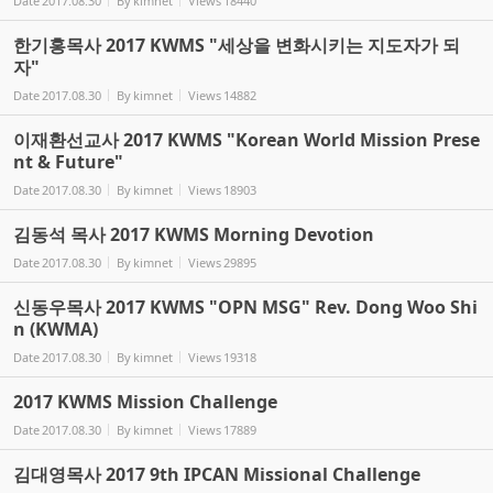
Date
2017.08.30
By
kimnet
Views
18440
한기홍목사 2017 KWMS "세상을 변화시키는 지도자가 되
자"
Date
2017.08.30
By
kimnet
Views
14882
이재환선교사 2017 KWMS "Korean World Mission Prese
nt & Future"
Date
2017.08.30
By
kimnet
Views
18903
김동석 목사 2017 KWMS Morning Devotion
Date
2017.08.30
By
kimnet
Views
29895
신동우목사 2017 KWMS "OPN MSG" Rev. Dong Woo Shi
n (KWMA)
Date
2017.08.30
By
kimnet
Views
19318
2017 KWMS Mission Challenge
Date
2017.08.30
By
kimnet
Views
17889
김대영목사 2017 9th IPCAN Missional Challenge