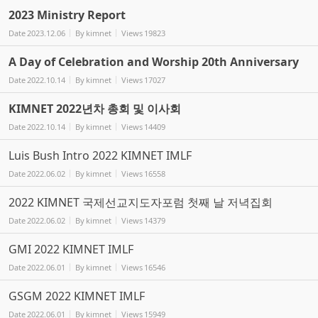
2023 Ministry Report
Date
2023.12.06
By
kimnet
Views
19823
A Day of Celebration and Worship 20th Anniversary
Date
2022.10.14
By
kimnet
Views
17027
KIMNET 2022년차 총회 및 이사회
Date
2022.10.14
By
kimnet
Views
14409
Luis Bush Intro 2022 KIMNET IMLF
Date
2022.06.02
By
kimnet
Views
16558
2022 KIMNET 국제선교지도자포럼 첫째 날 저녁집회
Date
2022.06.02
By
kimnet
Views
14379
GMI 2022 KIMNET IMLF
Date
2022.06.01
By
kimnet
Views
16546
GSGM 2022 KIMNET IMLF
Date
2022.06.01
By
kimnet
Views
15949