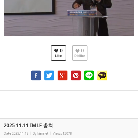
0
0
Like
Dislike
2025 11.11 IMLF 총회
Date
2025.11.18
By
kimnet
Views
13078