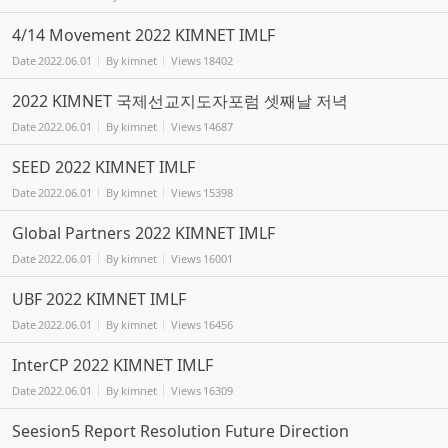
4/14 Movement 2022 KIMNET IMLF
Date
2022.06.01
By
kimnet
Views
18402
2022 KIMNET 국제선교지도자포럼 셋째날 저녁
Date
2022.06.01
By
kimnet
Views
14687
SEED 2022 KIMNET IMLF
Date
2022.06.01
By
kimnet
Views
15398
Global Partners 2022 KIMNET IMLF
Date
2022.06.01
By
kimnet
Views
16001
UBF 2022 KIMNET IMLF
Date
2022.06.01
By
kimnet
Views
16456
InterCP 2022 KIMNET IMLF
Date
2022.06.01
By
kimnet
Views
16309
Seesion5 Report Resolution Future Direction