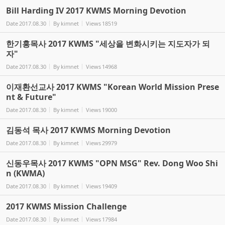
Bill Harding IV 2017 KWMS Morning Devotion
Date
2017.08.30
By
kimnet
Views
18519
한기홍목사 2017 KWMS "세상을 변화시키는 지도자가 되
자"
Date
2017.08.30
By
kimnet
Views
14968
이재환선교사 2017 KWMS "Korean World Mission Prese
nt & Future"
Date
2017.08.30
By
kimnet
Views
19000
김동석 목사 2017 KWMS Morning Devotion
Date
2017.08.30
By
kimnet
Views
29979
신동우목사 2017 KWMS "OPN MSG" Rev. Dong Woo Shi
n (KWMA)
Date
2017.08.30
By
kimnet
Views
19409
2017 KWMS Mission Challenge
Date
2017.08.30
By
kimnet
Views
17984