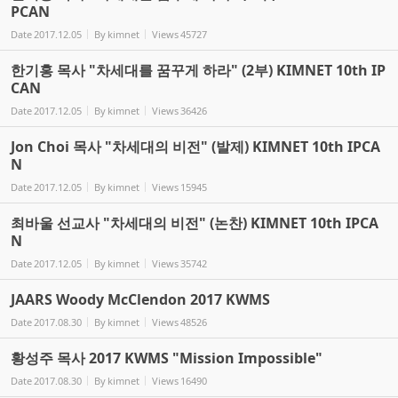
PCAN
Date
2017.12.05
By
kimnet
Views
45727
한기홍 목사 "차세대를 꿈꾸게 하라" (2부) KIMNET 10th IP
CAN
Date
2017.12.05
By
kimnet
Views
36426
Jon Choi 목사 "차세대의 비전" (발제) KIMNET 10th IPCA
N
Date
2017.12.05
By
kimnet
Views
15945
최바울 선교사 "차세대의 비전" (논찬) KIMNET 10th IPCA
N
Date
2017.12.05
By
kimnet
Views
35742
JAARS Woody McClendon 2017 KWMS
Date
2017.08.30
By
kimnet
Views
48526
황성주 목사 2017 KWMS "Mission Impossible"
Date
2017.08.30
By
kimnet
Views
16490