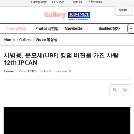
Sketchbook5, 스케치북5
Sketchbook5, 스케치북5
Language
PCView
Sign In
Sitemap
Welcome to Kingdom Inter-Missions Network
Menu
Gallery
Video 동영상
Photos 사진첩
Newsletter 소식지
Booklet 책자
▼
News 국민일보
Home
Gallery
Video 동영상
서병용, 윤모세(UBF) 킹덤 비젼을 가진 사람
12th IPCAN
kimnet
Views
15325
Votes
0
Comment
0