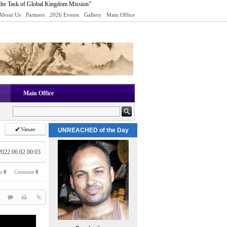
the Task of Global Kingdom Mission"
About Us
Partners
2026 Events
Gallery
Main Office
Main Office
✔
Viewer
UNREACHED of the Day
2022.06.02 00:03
es
0
Comment
0