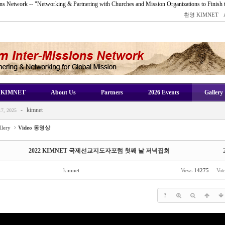
s Network -- "Networking & Partnering with Churches and Mission Organizations to Finish 
환영 KIMNET
-
kimnet
2025
KIMNET
About Us
Partners
2026 Events
Gallery
-
kimnet
8, 2025
-
kimnet
7, 2025
-
kimnet
ov 16, 2025
llery
Video 동영상
-
kimnet
 16, 2025
-
kimnet
2025
2022 KIMNET 국제선교지도자포럼 첫째 날 저녁집회
-
kimnet
8, 2025
kimnet
Views
14275
Vot
-
kimnet
7, 2025
-
kimnet
ov 16, 2025
?
-
kimnet
 16, 2025