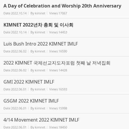
A Day of Celebration and Worship 20th Anniversary
Date
2022.10.14
By
kimnet
Views
17067
KIMNET 2022년차 총회 및 이사회
Date
2022.10.14
By
kimnet
Views
14453
Luis Bush Intro 2022 KIMNET IMLF
Date
2022.06.02
By
kimnet
Views
16590
2022 KIMNET 국제선교지도자포럼 첫째 날 저녁집회
Date
2022.06.02
By
kimnet
Views
14428
GMI 2022 KIMNET IMLF
Date
2022.06.01
By
kimnet
Views
16593
GSGM 2022 KIMNET IMLF
Date
2022.06.01
By
kimnet
Views
15998
4/14 Movement 2022 KIMNET IMLF
Date
2022.06.01
By
kimnet
Views
18450