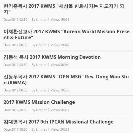
한기홍목사 2017 KWMS "세상을 변화시키는 지도자가 되
자"
Date
2017.08.30
By
kimnet
Views
15011
이재환선교사 2017 KWMS "Korean World Mission Prese
nt & Future"
Date
2017.08.30
By
kimnet
Views
19048
김동석 목사 2017 KWMS Morning Devotion
Date
2017.08.30
By
kimnet
Views
30034
신동우목사 2017 KWMS "OPN MSG" Rev. Dong Woo Shi
n (KWMA)
Date
2017.08.30
By
kimnet
Views
19456
2017 KWMS Mission Challenge
Date
2017.08.30
By
kimnet
Views
18037
김대영목사 2017 9th IPCAN Missional Challenge
Date
2017.08.30
By
kimnet
Views
20281