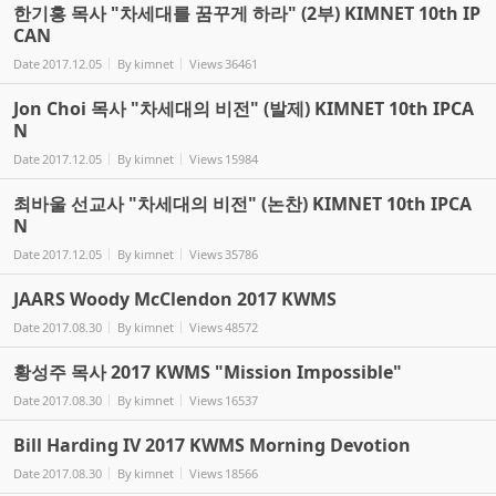
한기홍 목사 "차세대를 꿈꾸게 하라" (2부) KIMNET 10th IP
CAN
Date
2017.12.05
By
kimnet
Views
36461
Jon Choi 목사 "차세대의 비전" (발제) KIMNET 10th IPCA
N
Date
2017.12.05
By
kimnet
Views
15984
최바울 선교사 "차세대의 비전" (논찬) KIMNET 10th IPCA
N
Date
2017.12.05
By
kimnet
Views
35786
JAARS Woody McClendon 2017 KWMS
Date
2017.08.30
By
kimnet
Views
48572
황성주 목사 2017 KWMS "Mission Impossible"
Date
2017.08.30
By
kimnet
Views
16537
Bill Harding IV 2017 KWMS Morning Devotion
Date
2017.08.30
By
kimnet
Views
18566