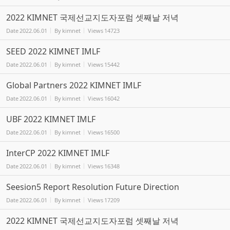
2022 KIMNET 국제선교지도자포럼 셋째날 저녁
Date
2022.06.01
By
kimnet
Views
14723
SEED 2022 KIMNET IMLF
Date
2022.06.01
By
kimnet
Views
15442
Global Partners 2022 KIMNET IMLF
Date
2022.06.01
By
kimnet
Views
16042
UBF 2022 KIMNET IMLF
Date
2022.06.01
By
kimnet
Views
16500
InterCP 2022 KIMNET IMLF
Date
2022.06.01
By
kimnet
Views
16348
Seesion5 Report Resolution Future Direction
Date
2022.06.01
By
kimnet
Views
17209
2022 KIMNET 국제선교지도자포럼 셋째날 저녁