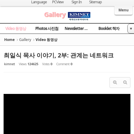
Sketchbook5, 스케치북5
Sketchbook5, 스케치북5
Language
PCView
Sign In
Sitemap
Welcome to Kingdom Inter-Missions Network
Menu
Gallery
Video 동영상
Photos 사진첩
Newsletter 소식지
Booklet 책자
▼
News 국민일보
Home
Gallery
Video 동영상
최일식 목사 이야기, 2부: 관계는 네트워크
kimnet
Views
124625
Votes
0
Comment
0