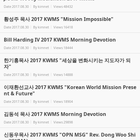
Date
2017.08.30
By
kimnet
Views
48432
황성주 목사 2017 KWMS "Mission Impossible"
Date
2017.08.30
By
kimnet
Views
16418
Bill Harding IV 2017 KWMS Morning Devotion
Date
2017.08.30
By
kimnet
Views
18444
한기홍목사 2017 KWMS "세상을 변화시키는 지도자가 되
자"
Date
2017.08.30
By
kimnet
Views
14888
이재환선교사 2017 KWMS "Korean World Mission Prese
nt & Future"
Date
2017.08.30
By
kimnet
Views
18904
김동석 목사 2017 KWMS Morning Devotion
Date
2017.08.30
By
kimnet
Views
29898
신동우목사 2017 KWMS "OPN MSG" Rev. Dong Woo Shi