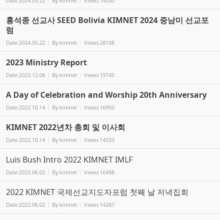
Date
2024.05.22
By
kimnet
Views
14200
홍석종 선교사 SEED Bolivia KIMNET 2024 중남미 선교포
럼
Date
2024.05.22
By
kimnet
Views
28108
2023 Ministry Report
Date
2023.12.06
By
kimnet
Views
19745
A Day of Celebration and Worship 20th Anniversary
Date
2022.10.14
By
kimnet
Views
16950
KIMNET 2022년차 총회 및 이사회
Date
2022.10.14
By
kimnet
Views
14333
Luis Bush Intro 2022 KIMNET IMLF
Date
2022.06.02
By
kimnet
Views
16498
2022 KIMNET 국제선교지도자포럼 첫째 날 저녁집회
Date
2022.06.02
By
kimnet
Views
14287