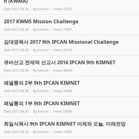
n (KWMA)
Date
2017.08.30
By
kimnet
Views
19323
2017 KWMS Mission Challenge
Date
2017.08.30
By
kimnet
Views
17891
김대영목사 2017 9th IPCAN Missional Challenge
Date
2017.08.30
By
kimnet
Views
20141
큐바선교 전재덕 선교사 2016 IPCAN 9th KIMNET
Date
2017.08.30
By
kimnet
Views
30034
패넬통의 2부 9th IPCAN KIMNET
Date
2017.08.30
By
kimnet
Views
16480
패널통의 1부 9th IPCAN KIMNET
Date
2017.08.30
By
kimnet
Views
18096
최일식목사 9th IPCAN KIMNET 어제와 오늘, 미래전망
Date
2017.08.30
By
kimnet
Views
14993