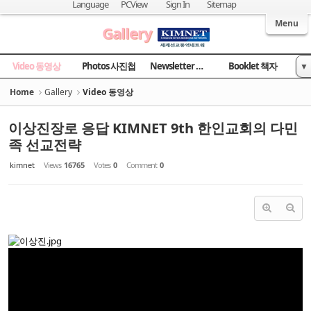
Sketchbook5, 스케치북5
Sketchbook5, 스케치북5
Language
PCView
Sign In
Sitemap
Welcome to Kingdom Inter-Missions Network
Menu
Gallery
Video 동영상
Photos 사진첩
Newsletter 소식지
Booklet 책자
▼
News 국민일보
Home
Gallery
Video 동영상
이상진장로 응답 KIMNET 9th 한인교회의 다민
족 선교전략
kimnet
Views
16765
Votes
0
Comment
0