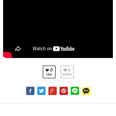
0
0
Like
Dislike