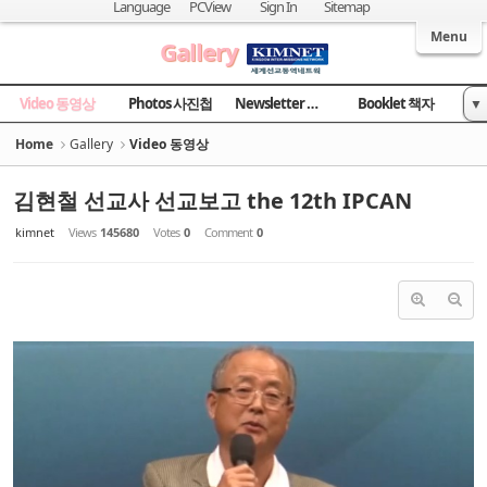
Sketchbook5, 스케치북5
Sketchbook5, 스케치북5
Language
PCView
Sign In
Sitemap
Welcome to Kingdom Inter-Missions Network
Menu
Gallery
Video 동영상
Photos 사진첩
Newsletter 소식지
Booklet 책자
▼
News 국민일보
Home
Gallery
Video 동영상
김현철 선교사 선교보고 the 12th IPCAN
kimnet
Views
145680
Votes
0
Comment
0