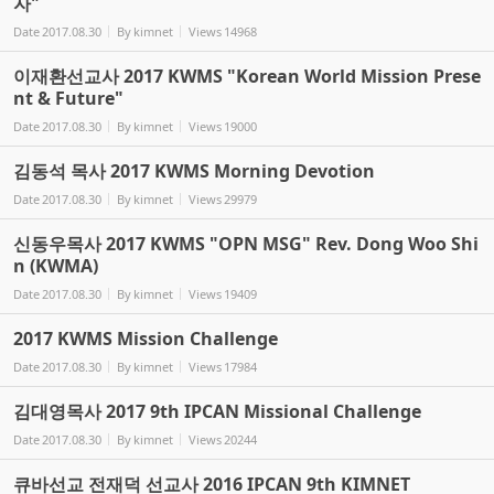
자"
Date
2017.08.30
By
kimnet
Views
14968
이재환선교사 2017 KWMS "Korean World Mission Prese
nt & Future"
Date
2017.08.30
By
kimnet
Views
19000
김동석 목사 2017 KWMS Morning Devotion
Date
2017.08.30
By
kimnet
Views
29979
신동우목사 2017 KWMS "OPN MSG" Rev. Dong Woo Shi
n (KWMA)
Date
2017.08.30
By
kimnet
Views
19409
2017 KWMS Mission Challenge
Date
2017.08.30
By
kimnet
Views
17984
김대영목사 2017 9th IPCAN Missional Challenge
Date
2017.08.30
By
kimnet
Views
20244
큐바선교 전재덕 선교사 2016 IPCAN 9th KIMNET