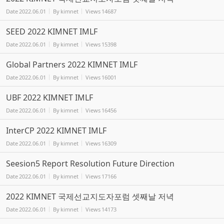
Date
2022.06.01
By
kimnet
Views
14687
SEED 2022 KIMNET IMLF
Date
2022.06.01
By
kimnet
Views
15398
Global Partners 2022 KIMNET IMLF
Date
2022.06.01
By
kimnet
Views
16001
UBF 2022 KIMNET IMLF
Date
2022.06.01
By
kimnet
Views
16456
InterCP 2022 KIMNET IMLF
Date
2022.06.01
By
kimnet
Views
16309
Seesion5 Report Resolution Future Direction
Date
2022.06.01
By
kimnet
Views
17166
2022 KIMNET 국제선교지도자포럼 셋째날 저녁
Date
2022.06.01
By
kimnet
Views
14173