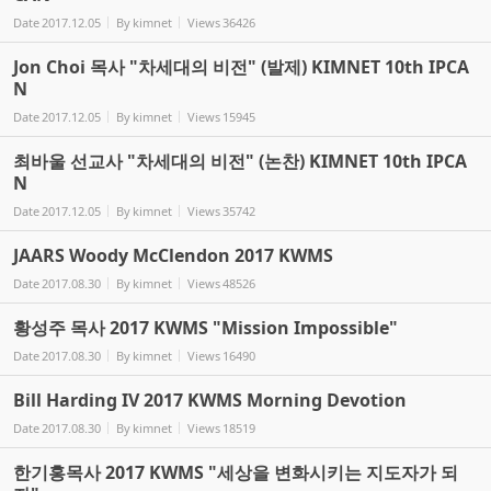
Date
2017.12.05
By
kimnet
Views
36426
Jon Choi 목사 "차세대의 비전" (발제) KIMNET 10th IPCA
N
Date
2017.12.05
By
kimnet
Views
15945
최바울 선교사 "차세대의 비전" (논찬) KIMNET 10th IPCA
N
Date
2017.12.05
By
kimnet
Views
35742
JAARS Woody McClendon 2017 KWMS
Date
2017.08.30
By
kimnet
Views
48526
황성주 목사 2017 KWMS "Mission Impossible"
Date
2017.08.30
By
kimnet
Views
16490
Bill Harding IV 2017 KWMS Morning Devotion
Date
2017.08.30
By
kimnet
Views
18519
한기홍목사 2017 KWMS "세상을 변화시키는 지도자가 되