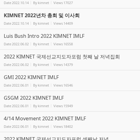
Date
2022.10.14
By
kimnet
Views
17027
KIMNET 2022년차 총회 및 이사회
Date
2022.10.14
By
kimnet
Views
14409
Luis Bush Intro 2022 KIMNET IMLF
Date
2022.06.02
By
kimnet
Views
16558
2022 KIMNET 국제선교지도자포럼 첫째 날 저녁집회
Date
2022.06.02
By
kimnet
Views
14379
GMI 2022 KIMNET IMLF
Date
2022.06.01
By
kimnet
Views
16546
GSGM 2022 KIMNET IMLF
Date
2022.06.01
By
kimnet
Views
15949
4/14 Movement 2022 KIMNET IMLF
Date
2022.06.01
By
kimnet
Views
18402
2022 KIMNET 국제선교지도자포럼 셋째날 저녁