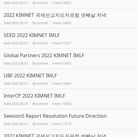
Date
2022.06.01
By
kimnet
Views
18352
2022 KIMNET 국제선교지도자포럼 셋째날 저녁
Date
2022.06.01
By
kimnet
Views
14643
SEED 2022 KIMNET IMLF
Date
2022.06.01
By
kimnet
Views
15351
Global Partners 2022 KIMNET IMLF
Date
2022.06.01
By
kimnet
Views
15953
UBF 2022 KIMNET IMLF
Date
2022.06.01
By
kimnet
Views
16404
InterCP 2022 KIMNET IMLF
Date
2022.06.01
By
kimnet
Views
16263
Seesion5 Report Resolution Future Direction
Date
2022.06.01
By
kimnet
Views
17118
2022 KIMNET 국제선교지도자포럼 셋째날 저녁