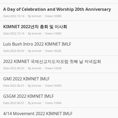
A Day of Celebration and Worship 20th Anniversary
Date
2022.10.14
By
kimnet
Views
16980
KIMNET 2022년차 총회 및 이사회
Date
2022.10.14
By
kimnet
Views
14369
Luis Bush Intro 2022 KIMNET IMLF
Date
2022.06.02
By
kimnet
Views
16526
2022 KIMNET 국제선교지도자포럼 첫째 날 저녁집회
Date
2022.06.02
By
kimnet
Views
14328
GMI 2022 KIMNET IMLF
Date
2022.06.01
By
kimnet
Views
16493
GSGM 2022 KIMNET IMLF
Date
2022.06.01
By
kimnet
Views
15906
4/14 Movement 2022 KIMNET IMLF