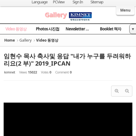
Sketchbook5, 스케치북5
Sketchbook5, 스케치북5
Language
PCView
Sign In
Sitemap
Welcome to Kingdom Inter-Missions Network
Menu
Gallery
Video 동영상
Photos 사진첩
Newsletter 소식지
Booklet 책자
▼
News 국민일보
Home
Gallery
Video 동영상
임현수 목사 축사및 응답 "내가 누구를 두려워하
리요(2 부)" 2019_IPCAN
kimnet
Views
15022
Votes
0
Comment
0