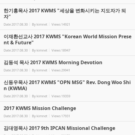
한기홍목사 2017 KWMS "세상을 변화시키는 지도자가 되
자"
Date
2017.08.30
By
kimnet
Views
14921
이재환선교사 2017 KWMS "Korean World Mission Prese
nt & Future"
Date
2017.08.30
By
kimnet
Views
18947
김동석 목사 2017 KWMS Morning Devotion
Date
2017.08.30
By
kimnet
Views
29941
신동우목사 2017 KWMS "OPN MSG" Rev. Dong Woo Shi
n (KWMA)
Date
2017.08.30
By
kimnet
Views
19359
2017 KWMS Mission Challenge
Date
2017.08.30
By
kimnet
Views
17931
김대영목사 2017 9th IPCAN Missional Challenge