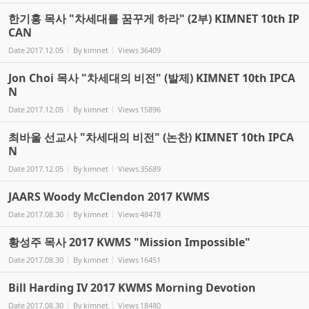
한기홍 목사 "차세대를 꿈꾸게 하라" (2부) KIMNET 10th IP
CAN
Date
2017.12.05
By
kimnet
Views
36409
Jon Choi 목사 "차세대의 비전" (발제) KIMNET 10th IPCA
N
Date
2017.12.05
By
kimnet
Views
15896
최바울 선교사 "차세대의 비전" (논찬) KIMNET 10th IPCA
N
Date
2017.12.05
By
kimnet
Views
35689
JAARS Woody McClendon 2017 KWMS
Date
2017.08.30
By
kimnet
Views
48478
황성주 목사 2017 KWMS "Mission Impossible"
Date
2017.08.30
By
kimnet
Views
16451
Bill Harding IV 2017 KWMS Morning Devotion
Date
2017.08.30
By
kimnet
Views
18480