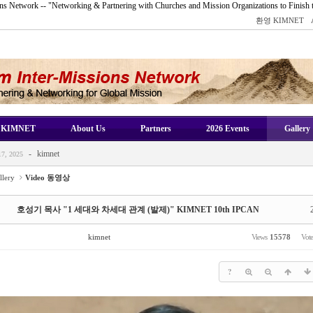
s Network -- "Networking & Partnering with Churches and Mission Organizations to Finish 
환영 KIMNET
-
kimnet
2025
KIMNET
About Us
Partners
2026 Events
Gallery
-
kimnet
8, 2025
-
kimnet
7, 2025
-
kimnet
ov 16, 2025
llery
Video 동영상
-
kimnet
 16, 2025
-
kimnet
2025
호성기 목사 "1 세대와 차세대 관계 (발제)" KIMNET 10th IPCAN
-
kimnet
8, 2025
kimnet
Views
15578
Vot
-
kimnet
7, 2025
-
kimnet
ov 16, 2025
?
-
kimnet
 16, 2025