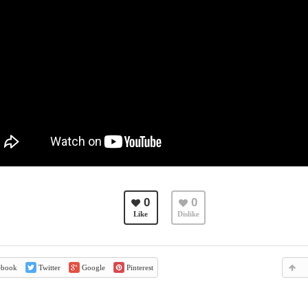
0
0
Like
Dislike
ebook
Twitter
Google
Pinterest