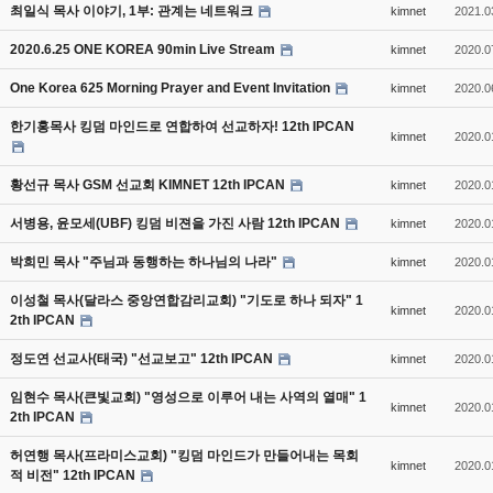
최일식 목사 이야기, 1부: 관계는 네트워크
kimnet
2021.0
2020.6.25 ONE KOREA 90min Live Stream
kimnet
2020.0
One Korea 625 Morning Prayer and Event Invitation
kimnet
2020.0
한기홍목사 킹덤 마인드로 연합하여 선교하자! 12th IPCAN
kimnet
2020.0
황선규 목사 GSM 선교회 KIMNET 12th IPCAN
kimnet
2020.0
서병용, 윤모세(UBF) 킹덤 비젼을 가진 사람 12th IPCAN
kimnet
2020.0
박희민 목사 "주님과 동행하는 하나님의 나라"
kimnet
2020.0
이성철 목사(달라스 중앙연합감리교회) "기도로 하나 되자" 1
kimnet
2020.0
2th IPCAN
정도연 선교사(태국) "선교보고" 12th IPCAN
kimnet
2020.0
임현수 목사(큰빛교회) "영성으로 이루어 내는 사역의 열매" 1
kimnet
2020.0
2th IPCAN
허연행 목사(프라미스교회) "킹덤 마인드가 만들어내는 목회
kimnet
2020.0
적 비전" 12th IPCAN