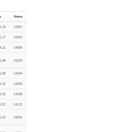
e
Views
1.18
12967
1.17
12822
5.11
14585
1.08
15225
1.08
14344
5.22
14255
5.22
14339
5.22
14121
5.22
19832