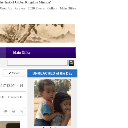
the Task of Global Kingdom Mission"
About Us
Partners
2026 Events
Gallery
Main Office
Main Office
✔
Viewer
UNREACHED of the Day
2017.12.05 14:14
es
0
Comment
0