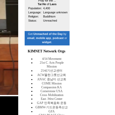
Pray for the ...
Tai He
of
Laos
Population:
4,400
Language:
Language unknown
Religion:
Buddhism
Status:
Unreached
Get
Unreached of the Day
by
email
,
mobile app
,
podcast
or
widget
.
KIMNET Network Orgs
4/14 Movement
21st C. Acts People
Mission
21세기선교센터
ACW물한그룻선교회
ANAC 중남미 선교회
COME Mission
Compassion KA
Cornerstone USA
Cross Mobilization
East -West Center
GAP 민족복음화 운동
GBMW-기드온동족선교
GFA