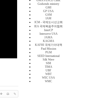
GMA PEACE Clinic
Godsends ministry
GMI
GP USA
GSM
IAM
ICM - 국제도시선교회
IEA 국제복음주의협회
InterCP
Interserve USA
JAMA
KAGMA
KAFHI 국제기아대책
Paul Mission
PGM
SEED International
Silk Wave
SIM
TIMA
UBF
WBT
WEC USA
WMC