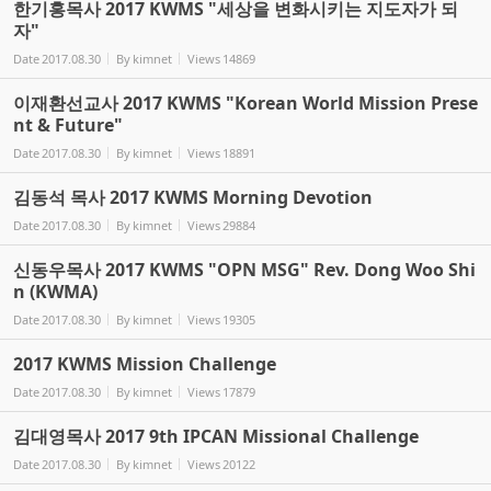
한기홍목사 2017 KWMS "세상을 변화시키는 지도자가 되
자"
Date
2017.08.30
By
kimnet
Views
14869
이재환선교사 2017 KWMS "Korean World Mission Prese
nt & Future"
Date
2017.08.30
By
kimnet
Views
18891
김동석 목사 2017 KWMS Morning Devotion
Date
2017.08.30
By
kimnet
Views
29884
신동우목사 2017 KWMS "OPN MSG" Rev. Dong Woo Shi
n (KWMA)
Date
2017.08.30
By
kimnet
Views
19305
2017 KWMS Mission Challenge
Date
2017.08.30
By
kimnet
Views
17879
김대영목사 2017 9th IPCAN Missional Challenge
Date
2017.08.30
By
kimnet
Views
20122