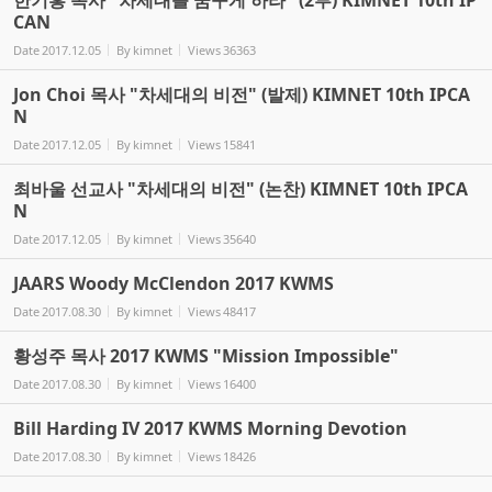
CAN
Date
2017.12.05
By
kimnet
Views
36363
Jon Choi 목사 "차세대의 비전" (발제) KIMNET 10th IPCA
N
Date
2017.12.05
By
kimnet
Views
15841
최바울 선교사 "차세대의 비전" (논찬) KIMNET 10th IPCA
N
Date
2017.12.05
By
kimnet
Views
35640
JAARS Woody McClendon 2017 KWMS
Date
2017.08.30
By
kimnet
Views
48417
황성주 목사 2017 KWMS "Mission Impossible"
Date
2017.08.30
By
kimnet
Views
16400
Bill Harding IV 2017 KWMS Morning Devotion
Date
2017.08.30
By
kimnet
Views
18426