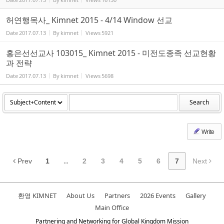
허연행목사_ Kimnet 2015 - 4/14 Window 선교
Date
2017.07.13
By
kimnet
Views
5921
홍은선선교사 103015_ Kimnet 2015 - 미전도종족 선교현황
과 전략
Date
2017.07.13
By
kimnet
Views
5698
Search
Write
Prev
1
...
2
3
4
5
6
7
Next
환영 KIMNET
About Us
Partners
2026 Events
Gallery
Main Office
Partnering and Networking for Global Kingdom Mission