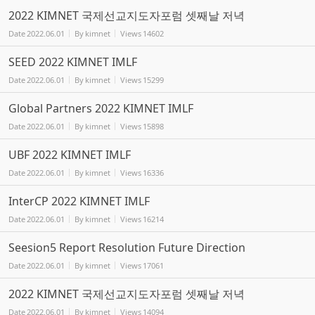
2022 KIMNET 국제선교지도자포럼 셋째날 저녁
Date
2022.06.01
By
kimnet
Views
14602
SEED 2022 KIMNET IMLF
Date
2022.06.01
By
kimnet
Views
15299
Global Partners 2022 KIMNET IMLF
Date
2022.06.01
By
kimnet
Views
15898
UBF 2022 KIMNET IMLF
Date
2022.06.01
By
kimnet
Views
16336
InterCP 2022 KIMNET IMLF
Date
2022.06.01
By
kimnet
Views
16214
Seesion5 Report Resolution Future Direction
Date
2022.06.01
By
kimnet
Views
17061
2022 KIMNET 국제선교지도자포럼 셋째날 저녁
Date
2022.06.01
By
kimnet
Views
14094