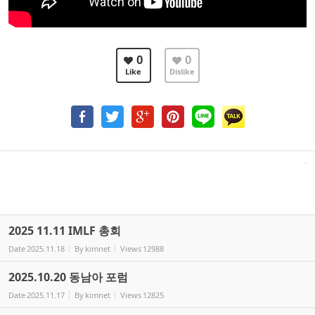
0
0
Like
Dislike
2025 11.11 IMLF 총회
Date
2025.11.18
By
kimnet
Views
12988
2025.10.20 동남아 포럼
Date
2025.11.17
By
kimnet
Views
12825