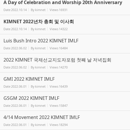
A Day of Celebration and Worship 20th Anniversary
Date
2022.10.14
By
kimnet
Views
16931
KIMNET 2022년차 총회 및 이사회
Date
2022.10.14
By
kimnet
Views
14322
Luis Bush Intro 2022 KIMNET IMLF
Date
2022.06.02
By
kimnet
Views
16484
2022 KIMNET 국제선교지도자포럼 첫째 날 저녁집회
Date
2022.06.02
By
kimnet
Views
14270
GMI 2022 KIMNET IMLF
Date
2022.06.01
By
kimnet
Views
16439
GSGM 2022 KIMNET IMLF
Date
2022.06.01
By
kimnet
Views
15847
4/14 Movement 2022 KIMNET IMLF
Date
2022.06.01
By
kimnet
Views
18294