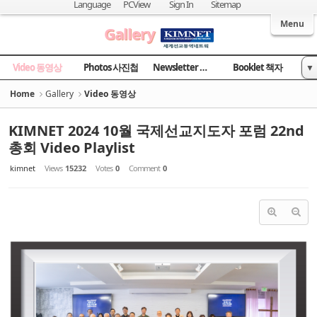
Sketchbook5, 스케치북5
Sketchbook5, 스케치북5
Language
PCView
Sign In
Sitemap
Welcome to Kingdom Inter-Missions Network
Menu
Gallery
Video 동영상
Photos 사진첩
Newsletter 소식지
Booklet 책자
▼
News 국민일보
Home
Gallery
Video 동영상
KIMNET 2024 10월 국제선교지도자 포럼 22nd
총회 Video Playlist
kimnet
Views
15232
Votes
0
Comment
0