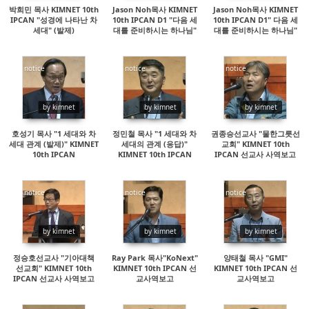
박희민 목사 KIMNET 10th
Jason Noh목사 KIMNET
Jason Noh목사 KIMNET
IPCAN "성경에 나타난 차
10th IPCAN D1 "다음 세
10th IPCAN D1" 다음 세
세대" (발제)
대를 준비하시는 하나님"
대를 준비하시는 하나님"
(2부)
(1부)
notice
notice
notice
15579
15519
15382
by kimnet
by kimnet
by kimnet
호성기 목사 "1 세대와 차
정민철 목사 "1 세대와 차
권종승선교사 "물한그릇선
세대 관계 (발제)" KIMNET
세대의 관계 (응답)"
교회" KIMNET 10th
10th IPCAN
KIMNET 10th IPCAN
IPCAN 선교사 사역보고
notice
notice
notice
15140
18559
16435
by kimnet
by kimnet
by kimnet
정승호선교사 "기아대책
Ray Park 목사"KoNext"
양태철 목사 "GMI"
선교회" KIMNET 10th
KIMNET 10th IPCAN 선
KIMNET 10th IPCAN 선
IPCAN 선교사 사역보고
교사역보고
교사역보고