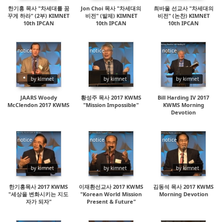
한기홍 목사 "차세대를 꿈
Jon Choi 목사 "차세대의
최바울 선교사 "차세대의
꾸게 하라" (2부) KIMNET
비전" (발제) KIMNET
비전" (논찬) KIMNET
10th IPCAN
10th IPCAN
10th IPCAN
notice
notice
notice
48409
16391
18411
by kimnet
by kimnet
by kimnet
JAARS Woody
황성주 목사 2017 KWMS
Bill Harding IV 2017
McClendon 2017 KWMS
"Mission Impossible"
KWMS Morning
Devotion
notice
notice
notice
14863
18883
29876
by kimnet
by kimnet
by kimnet
한기홍목사 2017 KWMS
이재환선교사 2017 KWMS
김동석 목사 2017 KWMS
"세상을 변화시키는 지도
"Korean World Mission
Morning Devotion
자가 되자"
Present & Future"