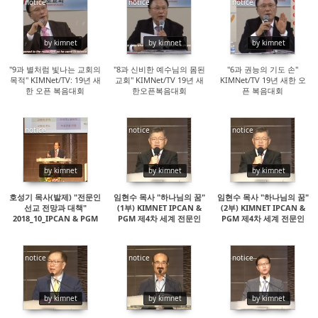
notice
notice
notice
15494
14751
15145
by kimnet
by kimnet
by kimnet
"9과 별처럼 빛나는 교회의
"8과 신비한 예수님의 몸된
"6과 권능의 기도 손"
목적" KIMNet/TV: 19년 새
교회" KIMNet/TV 19년 새
KIMNet/TV 19년 새한 오
한 오픈 복음대회
한오픈복음대회
픈 복음대회
notice
notice
notice
15085
14527
15067
by kimnet
by kimnet
by kimnet
호성기 목사(발제) "전문인
임현수 목사 "하나님의 꿈"
임현수 목사 "하나님의 꿈"
선교 전망과 대책"
(1부) KIMNET IPCAN &
(2부) KIMNET IPCAN &
2018_10_IPCAN & PGM
PGM 제4차 세계 전문인
PGM 제4차 세계 전문인
선교대회
선교대회
notice
notice
notice
15598
24723
22101
by kimnet
by kimnet
by kimnet