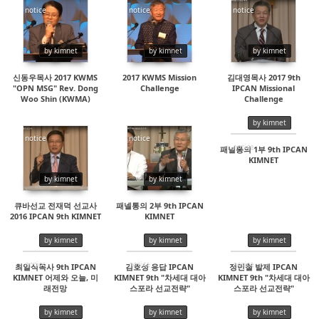
notice
notice
notice
19294
17870
20114
by kimnet
by kimnet
by kimnet
신동우목사 2017 KWMS
2017 KWMS Mission
김대영목사 2017 9th
"OPN MSG" Rev. Dong
Challenge
IPCAN Missional
Woo Shin (KWMA)
Challenge
by kimnet
notice
notice
notice
패널통의 1부 9th IPCAN
KIMNET
30010
16458
18062
by kimnet
by kimnet
큐바선교 전재덕 선교사
패넬통의 2부 9th IPCAN
2016 IPCAN 9th KIMNET
KIMNET
by kimnet
by kimnet
by kimnet
notice
notice
notice
최일식목사 9th IPCAN
김호성 응답 IPCAN
정민철 발제 IPCAN
KIMNET 어제와 오늘, 미
KIMNET 9th "차세대 대아
KIMNET 9th "차세대 대아
14969
14774
14891
래전망
스포라 선교전략"
스포라 선교전략"
by kimnet
by kimnet
by kimnet