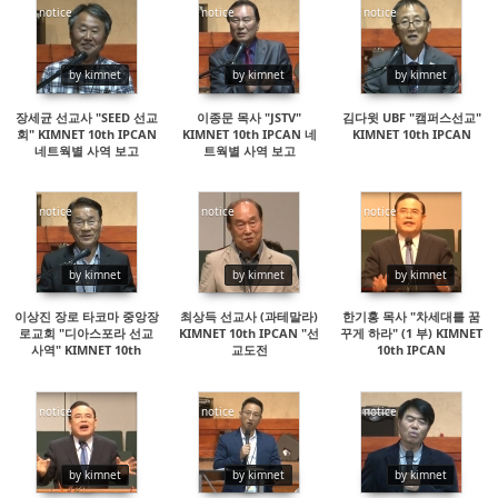
notice
notice
notice
90300
42219
18660
by kimnet
by kimnet
by kimnet
장세균 선교사 "SEED 선교
이종문 목사 "JSTV"
김다윗 UBF "캠퍼스선교"
회" KIMNET 10th IPCAN
KIMNET 10th IPCAN 네
KIMNET 10th IPCAN
네트웍별 사역 보고
트웍별 사역 보고
notice
notice
notice
29162
16271
45617
by kimnet
by kimnet
by kimnet
이상진 장로 타코마 중앙장
최상득 선교사 (과테말라)
한기홍 목사 "차세대를 꿈
로교회 "디아스포라 선교
KIMNET 10th IPCAN "선
꾸게 하라" (1 부) KIMNET
사역" KIMNET 10th
교도전
10th IPCAN
IPCAN
notice
notice
notice
36354
15833
35632
by kimnet
by kimnet
by kimnet