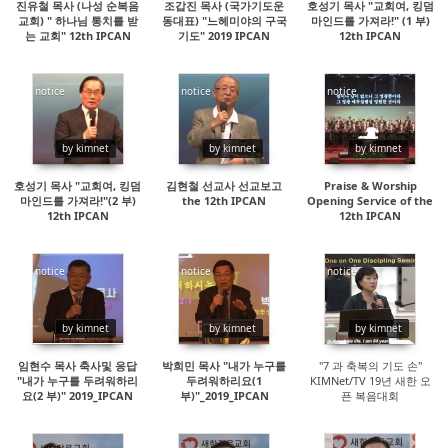
진유철 목사 (나성 순복음
조갑진 목사 (국가기도운
호성기 목사 "교회여, 킹덤
교회) " 하나님 통치를 받
동대표) "느헤미야의 구국
마인드를 가져라!" (1 부)
는 교회" 12th IPCAN
기도" 2019 IPCAN
12th IPCAN
notice
notice
notice
14246
145585
69135
by kimnet
by kimnet
by kimnet
호성기 목사 "교회여, 킹덤
김현철 선교사 선교보고
Praise & Worship
마인드를 가져라!"(2 부)
the 12th IPCAN
Opening Service of the
12th IPCAN
12th IPCAN
notice
notice
notice
14965
21488
15009
by kimnet
by kimnet
by kimnet
임현수 목사 축사및 응답
박희민 목사 "내가 누구를
"7 과 축복의 기도 손"
"내가 누구를 두려워하리
두려워하리요(1
KIMNet/TV 19년 새한 오
요(2 부)" 2019_IPCAN
부)"_2019_IPCAN
픈 복음대회