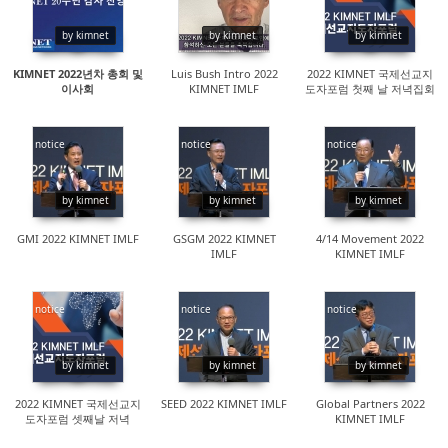
14314
16476
14263
by kimnet
by kimnet
by kimnet
KIMNET 2022년차 총회 및
Luis Bush Intro 2022
2022 KIMNET 국제선교지
이사회
KIMNET IMLF
도자포럼 첫째 날 저녁집회
notice
notice
notice
16433
15839
18286
by kimnet
by kimnet
by kimnet
GMI 2022 KIMNET IMLF
GSGM 2022 KIMNET
4/14 Movement 2022
IMLF
KIMNET IMLF
notice
notice
notice
14596
15290
15891
by kimnet
by kimnet
by kimnet
2022 KIMNET 국제선교지
SEED 2022 KIMNET IMLF
Global Partners 2022
도자포럼 셋째날 저녁
KIMNET IMLF