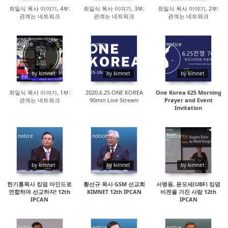
최일식 목사 이야기, 4부:
최일식 목사 이야기, 3부:
최일식 목사 이야기, 2부:
관계는 네트워크
관계는 네트워크
관계는 네트워크
notice
notice
notice
28295
18076
18095
by kimnet
by kimnet
by kimnet
최일식 목사 이야기, 1부:
2020.6.25 ONE KOREA
One Korea 625 Morning
관계는 네트워크
90min Live Stream
Prayer and Event
Invitation
notice
notice
notice
15064
15761
15211
by kimnet
by kimnet
by kimnet
한기홍목사 킹덤 마인드로
황선규 목사 GSM 선교회
서병용, 윤모세(UBF) 킹덤
연합하여 선교하자! 12th
KIMNET 12th IPCAN
비젼을 가진 사람 12th
IPCAN
IPCAN
notice
notice
notice