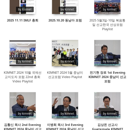
12967
12822
14585
by kimnet
by kimnet
by kimnet
2025 11.11 IMLF 총회
2025.10.20 동남아 포럼
2025 5월3일-10일 복음통
일 선교한국 선상포럼
Playlist
notice
notice
notice
15225
14344
14255
by kimnet
by kimnet
by kimnet
KIMNET 2024 10월 국제선
KIMNET 2024 5월 중남미
전기현 장로 1st Evening
교지도자 포럼 22nd 총회
선교포럼 Video Playlist
KIMNET 2024 중남미 선교
Video Playlist
포럼
notice
notice
notice
14339
14123
19832
by kimnet
by kimnet
by kimnet
김황신 목사 2nd Evening
이병희 목사 3rd Evening
김상돈 선교사
KIMNET 2024 중남미 선교
KIMNET 2024 중남미 선교
Guatemala KIMNET