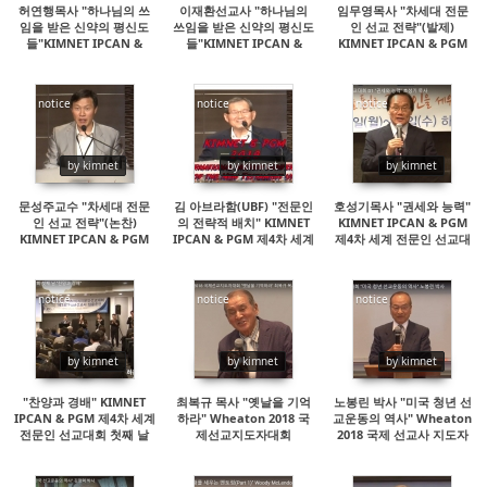
허연행목사 "하나님의 쓰
이재환선교사 "하나님의
임무영목사 "차세대 전문
임을 받은 신약의 평신도
쓰임을 받은 신약의 평신도
인 선교 전략"(발제)
들"KIMNET IPCAN &
들"KIMNET IPCAN &
KIMNET IPCAN & PGM
PGM 제4차 세계 전문인
PGM 제4차 세계 전문인
제4차 세계 전문인 선교대
선교대회
선교대회
회
notice
notice
notice
19830
15215
15916
by kimnet
by kimnet
by kimnet
문성주교수 "차세대 전문
김 아브라함(UBF) "전문인
호성기목사 "권세와 능력"
인 선교 전략"(논찬)
의 전략적 배치" KIMNET
KIMNET IPCAN & PGM
KIMNET IPCAN & PGM
IPCAN & PGM 제4차 세계
제4차 세계 전문인 선교대
제4차 세계 전문인 선교대
전문인 선교대회
회
회
notice
notice
notice
15279
14538
15506
by kimnet
by kimnet
by kimnet
"찬양과 경배" KIMNET
최복규 목사 "옛날을 기억
노봉린 박사 "미국 청년 선
IPCAN & PGM 제4차 세계
하라" Wheaton 2018 국
교운동의 역사" Wheaton
전문인 선교대회 첫째 날
제선교지도자대회
2018 국제 선교사 지도자
대회