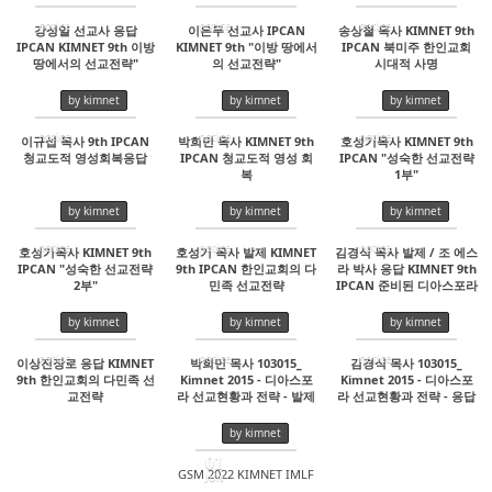
notice
notice
notice
강성일 선교사 응답
이은무 선교사 IPCAN
송상철 목사 KIMNET 9th
IPCAN KIMNET 9th 이방
KIMNET 9th "이방 땅에서
IPCAN 북미주 한인교회
16149
16882
21228
땅에서의 선교전략"
의 선교전략"
시대적 사명
by kimnet
by kimnet
by kimnet
notice
notice
notice
이규섭 목사 9th IPCAN
박희민 목사 KIMNET 9th
호성기목사 KIMNET 9th
청교도적 영성회복응답
IPCAN 청교도적 영성 회
IPCAN "성숙한 선교전략
15004
15655
16212
복
1부"
by kimnet
by kimnet
by kimnet
notice
notice
notice
호성기목사 KIMNET 9th
호성기 목사 발제 KIMNET
김경식 목사 발제 / 조 에스
IPCAN "성숙한 선교전략
9th IPCAN 한인교회의 다
라 박사 응답 KIMNET 9th
15101
34649
15906
2부"
민족 선교전략
IPCAN 준비된 디아스포라
사명자들
by kimnet
by kimnet
by kimnet
notice
notice
notice
이상진장로 응답 KIMNET
박희민 목사 103015_
김경식 목사 103015_
9th 한인교회의 다민족 선
Kimnet 2015 - 디아스포
Kimnet 2015 - 디아스포
16739
80195
16122
교전략
라 선교현황과 전략 - 발제
라 선교현황과 전략 - 응답
by kimnet
01
GSM 2022 KIMNET IMLF
JUN