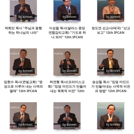
14880
14708
63141
by kimnet
by kimnet
by kimnet
박희민 목사 "주님과 동행
이성철 목사(달라스 중앙
정도연 선교사(태국) "선교
하는 하나님의 나라"
연합감리교회) "기도로 하
보고" 12th IPCAN
나 되자" 12th IPCAN
notice
notice
notice
14273
14700
14508
by kimnet
by kimnet
by kimnet
임현수 목사(큰빛교회) "영
허연행 목사(프라미스교
송상철 목사 "킹덤 마인드
성으로 이루어 내는 사역의
회) "킹덤 마인드가 만들어
가 만들어내는 사역적 비전
열매" 12th IPCAN
내는 목회적 비전" 12th
과 방법" 12th IPCAN
IPCAN
notice
notice
notice
19218
15439
14419
by kimnet
by kimnet
by kimnet