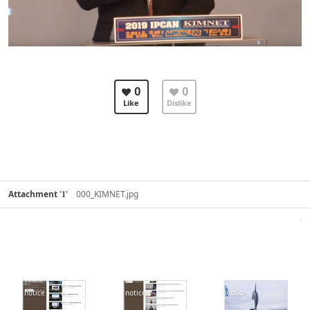
0
0
Like
Dislike
Attachment
'
'
000_KIMNET.jpg
1
notice
notice
notice