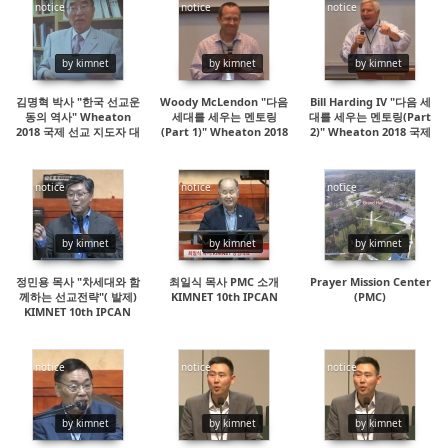
notice
notice
notice
15711
14550
14960
by kimnet
by kimnet
by kimnet
김명혁 박사 "한국 선교운
Woody McLendon "다음
Bill Harding IV "다음 세
동의 역사" Wheaton
세대를 세우는 멘토링
대를 세우는 멘토링(Part
2018 국제 선교 지도자 대
(Part 1)" Wheaton 2018
2)" Wheaton 2018 국제
회
국제 선교사 지도자 대회
선교사 지도자 대회
notice
notice
notice
15631
37198
17627
by kimnet
by kimnet
by kimnet
정민용 목사 "차세대와 함
최일식 목사 PMC 소개
Prayer Mission Center
께하는 선교전략"( 발제)
KIMNET 10th IPCAN
(PMC)
KIMNET 10th IPCAN
notice
notice
notice
14678
16770
14965
by kimnet
by kimnet
by kimnet