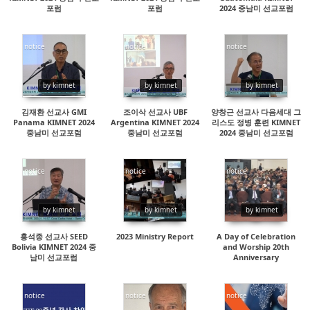
포럼
포럼
2024 중남미 선교포럼
notice
notice
notice
14335
16480
14177
by kimnet
by kimnet
by kimnet
김재환 선교사 GMI
조이삭 선교사 UBF
양창근 선교사 다음세대 그
Panama KIMNET 2024
Argentina KIMNET 2024
리스도 정병 훈련 KIMNET
중남미 선교포럼
중남미 선교포럼
2024 중남미 선교포럼
notice
notice
notice
28059
19712
16923
by kimnet
by kimnet
by kimnet
홍석종 선교사 SEED
2023 Ministry Report
A Day of Celebration
Bolivia KIMNET 2024 중
and Worship 20th
남미 선교포럼
Anniversary
notice
notice
notice