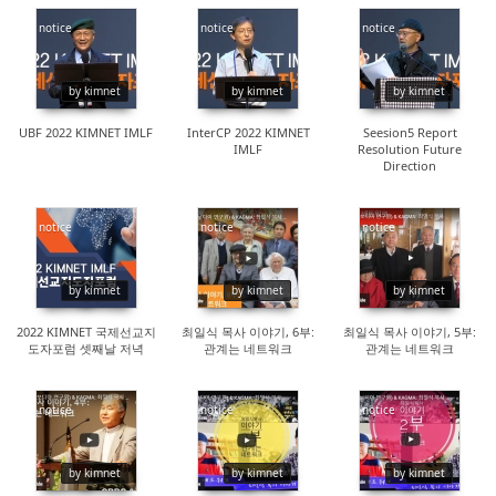
notice
notice
notice
16328
16207
17054
by kimnet
by kimnet
by kimnet
UBF 2022 KIMNET IMLF
InterCP 2022 KIMNET
Seesion5 Report
IMLF
Resolution Future
Direction
notice
notice
notice
14087
87885
65473
by kimnet
by kimnet
by kimnet
2022 KIMNET 국제선교지
최일식 목사 이야기, 6부:
최일식 목사 이야기, 5부:
도자포럼 셋째날 저녁
관계는 네트워크
관계는 네트워크
notice
notice
notice
110810
176186
124486
by kimnet
by kimnet
by kimnet