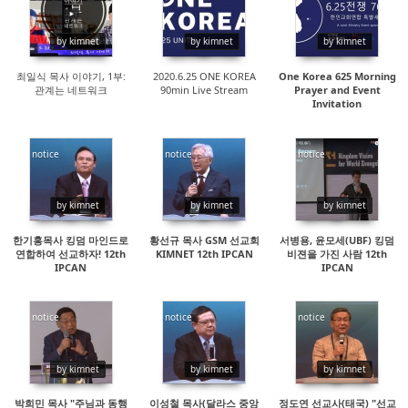
28296
18081
18097
by kimnet
by kimnet
by kimnet
최일식 목사 이야기, 1부:
2020.6.25 ONE KOREA
One Korea 625 Morning
관계는 네트워크
90min Live Stream
Prayer and Event
Invitation
notice
notice
notice
15065
15763
15213
by kimnet
by kimnet
by kimnet
한기홍목사 킹덤 마인드로
황선규 목사 GSM 선교회
서병용, 윤모세(UBF) 킹덤
연합하여 선교하자! 12th
KIMNET 12th IPCAN
비젼을 가진 사람 12th
IPCAN
IPCAN
notice
notice
notice
14883
14710
63143
by kimnet
by kimnet
by kimnet
박희민 목사 "주님과 동행
이성철 목사(달라스 중앙
정도연 선교사(태국) "선교