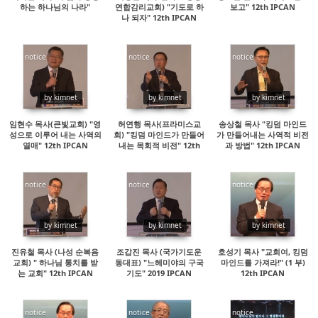
하는 하나님의 나라"
연합감리교회) "기도로 하
보고" 12th IPCAN
나 되자" 12th IPCAN
notice
notice
notice
14278
14700
14510
by kimnet
by kimnet
by kimnet
임현수 목사(큰빛교회) "영
허연행 목사(프라미스교
송상철 목사 "킹덤 마인드
성으로 이루어 내는 사역의
회) "킹덤 마인드가 만들어
가 만들어내는 사역적 비전
열매" 12th IPCAN
내는 목회적 비전" 12th
과 방법" 12th IPCAN
IPCAN
notice
notice
notice
19221
15441
14420
by kimnet
by kimnet
by kimnet
진유철 목사 (나성 순복음
조갑진 목사 (국가기도운
호성기 목사 "교회여, 킹덤
교회) " 하나님 통치를 받
동대표) "느헤미야의 구국
마인드를 가져라!" (1 부)
는 교회" 12th IPCAN
기도" 2019 IPCAN
12th IPCAN
notice
notice
notice