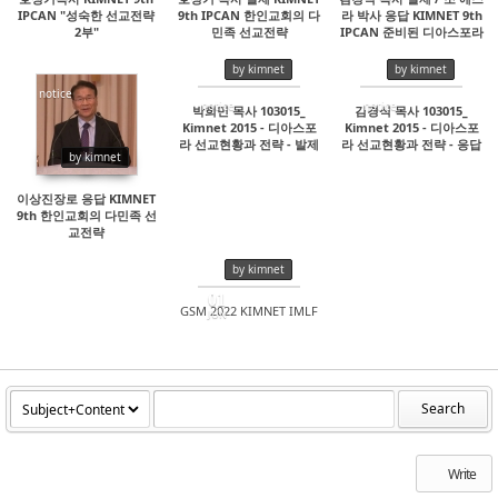
IPCAN "성숙한 선교전략
9th IPCAN 한인교회의 다
라 박사 응답 KIMNET 9th
2부"
민족 선교전략
IPCAN 준비된 디아스포라
사명자들
by kimnet
by kimnet
notice
notice
notice
박희민 목사 103015_
김경식 목사 103015_
Kimnet 2015 - 디아스포
Kimnet 2015 - 디아스포
16744
80196
16124
라 선교현황과 전략 - 발제
라 선교현황과 전략 - 응답
by kimnet
이상진장로 응답 KIMNET
9th 한인교회의 다민족 선
교전략
by kimnet
01
GSM 2022 KIMNET IMLF
JUN
5174
Search
Write