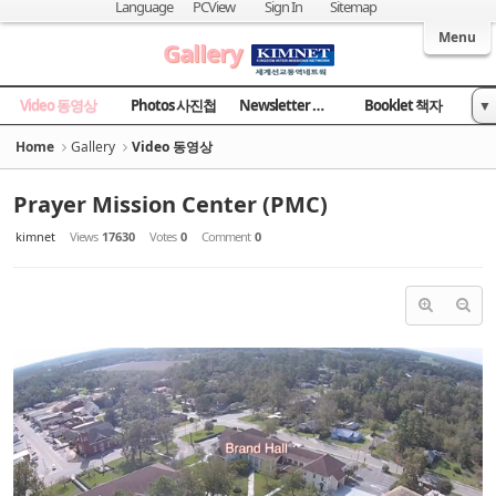
Language
PCView
Sign In
Sitemap
Welcome to Kingdom Inter-Missions Network
Menu
Gallery
Video 동영상
Photos 사진첩
Newsletter 소식지
Booklet 책자
▼
News 국민일보
Home
Gallery
Video 동영상
Prayer Mission Center (PMC)
kimnet
Views
17630
Votes
0
Comment
0