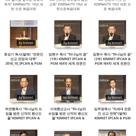
목적" KIMNet/TV: 19년 새
교회" KIMNet/TV 19년 새
KIMNet/TV 19년 새한 오
한 오픈 복음대회
한오픈복음대회
픈 복음대회
notice
notice
notice
15087
14530
15069
by kimnet
by kimnet
by kimnet
호성기 목사(발제) "전문인
임현수 목사 "하나님의 꿈"
임현수 목사 "하나님의 꿈"
선교 전망과 대책"
(1부) KIMNET IPCAN &
(2부) KIMNET IPCAN &
2018_10_IPCAN & PGM
PGM 제4차 세계 전문인
PGM 제4차 세계 전문인
선교대회
선교대회
notice
notice
notice
15604
24724
22104
by kimnet
by kimnet
by kimnet
허연행목사 "하나님의 쓰
이재환선교사 "하나님의
임무영목사 "차세대 전문
임을 받은 신약의 평신도
쓰임을 받은 신약의 평신도
인 선교 전략"(발제)
들"KIMNET IPCAN &
들"KIMNET IPCAN &
KIMNET IPCAN & PGM
PGM 제4차 세계 전문인
PGM 제4차 세계 전문인
제4차 세계 전문인 선교대
선교대회
선교대회
회
notice
notice
notice