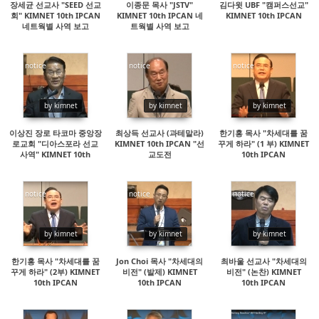
장세균 선교사 "SEED 선교
이종문 목사 "JSTV"
김다윗 UBF "캠퍼스선교"
회" KIMNET 10th IPCAN
KIMNET 10th IPCAN 네
KIMNET 10th IPCAN
네트웍별 사역 보고
트웍별 사역 보고
notice
notice
notice
29164
16274
45619
by kimnet
by kimnet
by kimnet
이상진 장로 타코마 중앙장
최상득 선교사 (과테말라)
한기홍 목사 "차세대를 꿈
로교회 "디아스포라 선교
KIMNET 10th IPCAN "선
꾸게 하라" (1 부) KIMNET
사역" KIMNET 10th
교도전
10th IPCAN
IPCAN
notice
notice
notice
36357
15837
35637
by kimnet
by kimnet
by kimnet
한기홍 목사 "차세대를 꿈
Jon Choi 목사 "차세대의
최바울 선교사 "차세대의
꾸게 하라" (2부) KIMNET
비전" (발제) KIMNET
비전" (논찬) KIMNET
10th IPCAN
10th IPCAN
10th IPCAN