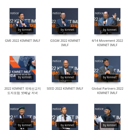
notice
notice
notice
16434
15843
18290
by kimnet
by kimnet
by kimnet
GMI 2022 KIMNET IMLF
GSGM 2022 KIMNET
4/14 Movement 2022
IMLF
KIMNET IMLF
notice
notice
notice
14598
15294
15894
by kimnet
by kimnet
by kimnet
2022 KIMNET 국제선교지
SEED 2022 KIMNET IMLF
Global Partners 2022
도자포럼 셋째날 저녁
KIMNET IMLF
notice
notice
notice
16329
16209
17055
by kimnet
by kimnet
by kimnet