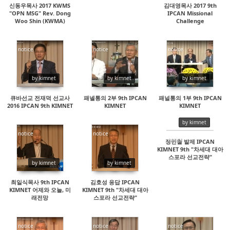
신동우목사 2017 KWMS
김대영목사 2017 9th
"OPN MSG" Rev. Dong
IPCAN Missional
Woo Shin (KWMA)
Challenge
notice
notice
notice
30010
16460
18068
by kimnet
by kimnet
by kimnet
큐바선교 전재덕 선교사
패넬통의 2부 9th IPCAN
패널통의 1부 9th IPCAN
2016 IPCAN 9th KIMNET
KIMNET
KIMNET
by kimnet
notice
notice
notice
정민철 발제 IPCAN
KIMNET 9th "차세대 대아
14971
14775
14893
스포라 선교전략"
by kimnet
by kimnet
최일식목사 9th IPCAN
김호성 응답 IPCAN
KIMNET 어제와 오늘, 미
KIMNET 9th "차세대 대아
래전망
스포라 선교전략"
notice
notice
notice