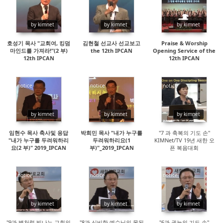
14247
145589
69137
by kimnet
by kimnet
by kimnet
호성기 목사 "교회여, 킹덤
김현철 선교사 선교보고
Praise & Worship
마인드를 가져라!"(2 부)
the 12th IPCAN
Opening Service of the
12th IPCAN
12th IPCAN
notice
notice
notice
14969
21489
15011
by kimnet
by kimnet
by kimnet
임현수 목사 축사및 응답
박희민 목사 "내가 누구를
"7 과 축복의 기도 손"
"내가 누구를 두려워하리
두려워하리요(1
KIMNet/TV 19년 새한 오
요(2 부)" 2019_IPCAN
부)"_2019_IPCAN
픈 복음대회
notice
notice
notice
15498
14763
15153
by kimnet
by kimnet
by kimnet
"9과 별처럼 빛나는 교회의
"8과 신비한 예수님의 몸된
"6과 권능의 기도 손"