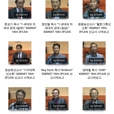
15582
15521
15384
by kimnet
by kimnet
by kimnet
호성기 목사 "1 세대와 차
정민철 목사 "1 세대와 차
권종승선교사 "물한그릇선
세대 관계 (발제)" KIMNET
세대의 관계 (응답)"
교회" KIMNET 10th
10th IPCAN
KIMNET 10th IPCAN
IPCAN 선교사 사역보고
notice
notice
notice
15146
18565
16437
by kimnet
by kimnet
by kimnet
정승호선교사 "기아대책
Ray Park 목사"KoNext"
양태철 목사 "GMI"
선교회" KIMNET 10th
KIMNET 10th IPCAN 선
KIMNET 10th IPCAN 선
IPCAN 선교사 사역보고
교사역보고
교사역보고
notice
notice
notice
90302
42225
18662
by kimnet
by kimnet
by kimnet