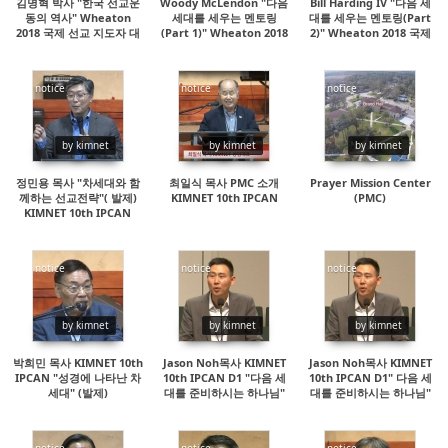
김명혁 박사 "한국 선교운
Woody McLendon "다음
Bill Harding IV "다음 세
동의 역사" Wheaton
세대를 세우는 멘토링
대를 세우는 멘토링(Part
2018 국제 선교 지도자 대
(Part 1)" Wheaton 2018
2)" Wheaton 2018 국제
회
국제 선교사 지도자 대회
선교사 지도자 대회
notice
notice
notice
15636
37201
17630
by kimnet
by kimnet
by kimnet
정민용 목사 "차세대와 함
최일식 목사 PMC 소개
Prayer Mission Center
께하는 선교전략"( 발제)
KIMNET 10th IPCAN
(PMC)
KIMNET 10th IPCAN
notice
notice
notice
14684
16772
14966
by kimnet
by kimnet
by kimnet
박희민 목사 KIMNET 10th
Jason Noh목사 KIMNET
Jason Noh목사 KIMNET
IPCAN "성경에 나타난 차
10th IPCAN D1 "다음 세
10th IPCAN D1" 다음 세
세대" (발제)
대를 준비하시는 하나님"
대를 준비하시는 하나님"
(2부)
(1부)
notice
notice
notice