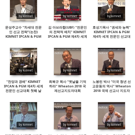
19833
15219
15919
by kimnet
by kimnet
by kimnet
문성주교수 "차세대 전문
김 아브라함(UBF) "전문인
호성기목사 "권세와 능력"
인 선교 전략"(논찬)
의 전략적 배치" KIMNET
KIMNET IPCAN & PGM
KIMNET IPCAN & PGM
IPCAN & PGM 제4차 세계
제4차 세계 전문인 선교대
제4차 세계 전문인 선교대
전문인 선교대회
회
회
notice
notice
notice
15279
14540
15512
by kimnet
by kimnet
by kimnet
"찬양과 경배" KIMNET
최복규 목사 "옛날을 기억
노봉린 박사 "미국 청년 선
IPCAN & PGM 제4차 세계
하라" Wheaton 2018 국
교운동의 역사" Wheaton
전문인 선교대회 첫째 날
제선교지도자대회
2018 국제 선교사 지도자
대회
notice
notice
notice
15714
14551
14962
by kimnet
by kimnet
by kimnet