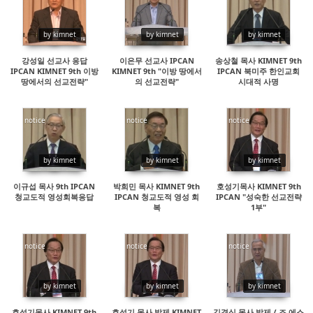
16150
16882
21230
by kimnet
by kimnet
by kimnet
강성일 선교사 응답
이은무 선교사 IPCAN
송상철 목사 KIMNET 9th
IPCAN KIMNET 9th 이방
KIMNET 9th "이방 땅에서
IPCAN 북미주 한인교회
땅에서의 선교전략"
의 선교전략"
시대적 사명
notice
notice
notice
15005
15657
16214
by kimnet
by kimnet
by kimnet
이규섭 목사 9th IPCAN
박희민 목사 KIMNET 9th
호성기목사 KIMNET 9th
청교도적 영성회복응답
IPCAN 청교도적 영성 회
IPCAN "성숙한 선교전략
복
1부"
notice
notice
notice
15104
34650
15911
by kimnet
by kimnet
by kimnet
호성기목사 KIMNET 9th
호성기 목사 발제 KIMNET
김경식 목사 발제 / 조 에스