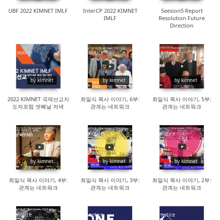
UBF 2022 KIMNET IMLF
InterCP 2022 KIMNET
Seesion5 Report
IMLF
Resolution Future
Direction
notice
notice
notice
14087
87888
65475
by kimnet
by kimnet
by kimnet
2022 KIMNET 국제선교지
최일식 목사 이야기, 6부:
최일식 목사 이야기, 5부:
도자포럼 셋째날 저녁
관계는 네트워크
관계는 네트워크
notice
notice
notice
110814
176188
124490
by kimnet
by kimnet
by kimnet
최일식 목사 이야기, 4부:
최일식 목사 이야기, 3부:
최일식 목사 이야기, 2부:
관계는 네트워크
관계는 네트워크
관계는 네트워크
notice
notice
notice