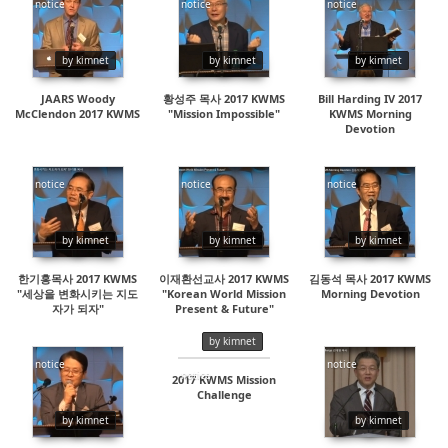
notice
notice
notice
48411
16392
18419
by kimnet
by kimnet
by kimnet
JAARS Woody
황성주 목사 2017 KWMS
Bill Harding IV 2017
McClendon 2017 KWMS
"Mission Impossible"
KWMS Morning
Devotion
notice
notice
notice
14864
18885
29878
by kimnet
by kimnet
by kimnet
한기홍목사 2017 KWMS
이재환선교사 2017 KWMS
김동석 목사 2017 KWMS
"세상을 변화시키는 지도
"Korean World Mission
Morning Devotion
자가 되자"
Present & Future"
by kimnet
notice
notice
notice
2017 KWMS Mission
Challenge
19301
20118
17874
by kimnet
by kimnet