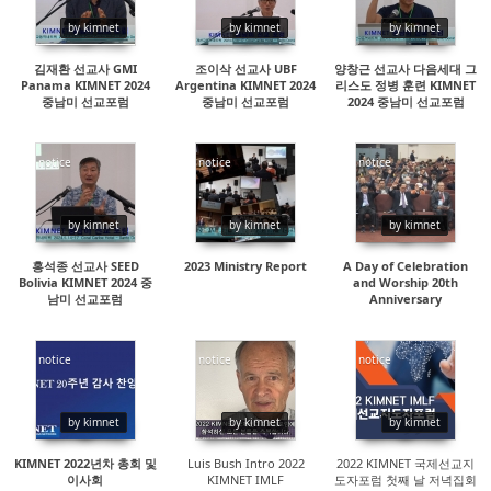
by kimnet
by kimnet
by kimnet
김재환 선교사 GMI
조이삭 선교사 UBF
양창근 선교사 다음세대 그
Panama KIMNET 2024
Argentina KIMNET 2024
리스도 정병 훈련 KIMNET
중남미 선교포럼
중남미 선교포럼
2024 중남미 선교포럼
notice
notice
notice
28070
19716
16926
by kimnet
by kimnet
by kimnet
홍석종 선교사 SEED
2023 Ministry Report
A Day of Celebration
Bolivia KIMNET 2024 중
and Worship 20th
남미 선교포럼
Anniversary
notice
notice
notice
14320
16479
14265
by kimnet
by kimnet
by kimnet
KIMNET 2022년차 총회 및
Luis Bush Intro 2022
2022 KIMNET 국제선교지
이사회
KIMNET IMLF
도자포럼 첫째 날 저녁집회