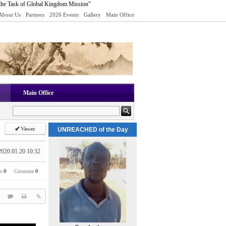
the Task of Global Kingdom Mission"
About Us
Partners
2026 Events
Gallery
Main Office
Main Office
✔
Viewer
UNREACHED of the Day
2020.01.20 10:32
es
0
Comment
0