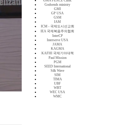
GMA PEACE Clinic
Godsends ministry
GMI
GP USA
GSM
IAM
ICM - 국제도시선교회
IEA 국제복음주의협회
InterCP
Interserve USA
JAMA
KAGMA
KAFHI 국제기아대책
Paul Mission
PGM
SEED International
Silk Wave
SIM
TIMA
UBF
WBT
WEC USA
WMC