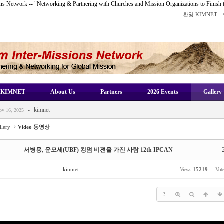
s Network -- "Networking & Partnering with Churches and Mission Organizations to Finish 
환영 KIMNET
-
kimnet
2025
-
kimnet
8, 2025
KIMNET
About Us
Partners
2026 Events
Gallery
-
kimnet
7, 2025
-
kimnet
ov 16, 2025
-
kimnet
 16, 2025
llery
Video 동영상
-
kimnet
2025
-
kimnet
8, 2025
서병용, 윤모세(UBF) 킹덤 비젼을 가진 사람 12th IPCAN
-
kimnet
7, 2025
kimnet
Views
15219
Vot
-
kimnet
ov 16, 2025
-
kimnet
 16, 2025
?