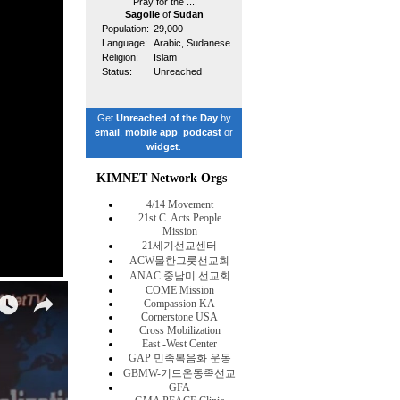
Pray for the ...
Sagolle
of
Sudan
Population:
29,000
Language:
Arabic, Sudanese
Religion:
Islam
Status:
Unreached
Get
Unreached of the Day
by
email
,
mobile app
,
podcast
or
widget
.
KIMNET Network Orgs
4/14 Movement
21st C. Acts People
Mission
21세기선교센터
ACW물한그룻선교회
ANAC 중남미 선교회
COME Mission
Compassion KA
Cornerstone USA
Cross Mobilization
East -West Center
GAP 민족복음화 운동
GBMW-기드온동족선교
GFA