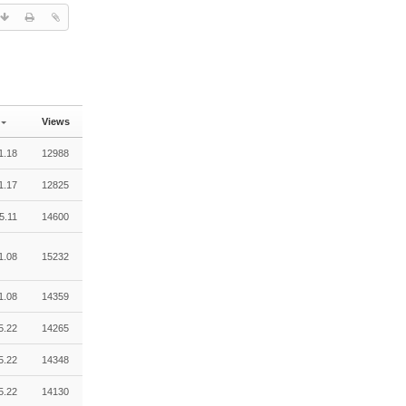
Views
1.18
12988
1.17
12825
5.11
14600
1.08
15232
1.08
14359
5.22
14265
5.22
14348
5.22
14130