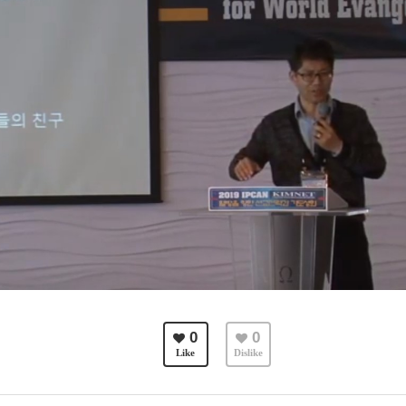
0
0
Like
Dislike