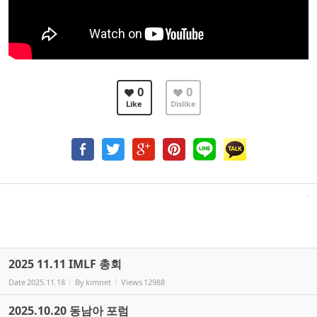
0
0
Like
Dislike
2025 11.11 IMLF 총회
Date
2025.11.18
By
kimnet
Views
12988
2025.10.20 동남아 포럼