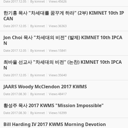
Date
2017.12.05
By
kimnet
Views
45626
한기홍 목사 "차세대를 꿈꾸게 하라" (2부) KIMNET 10th IP
CAN
Date
2017.12.05
By
kimnet
Views
36363
Jon Choi 목사 "차세대의 비전" (발제) KIMNET 10th IPCA
N
Date
2017.12.05
By
kimnet
Views
15841
최바울 선교사 "차세대의 비전" (논찬) KIMNET 10th IPCA
N
Date
2017.12.05
By
kimnet
Views
35640
JAARS Woody McClendon 2017 KWMS
Date
2017.08.30
By
kimnet
Views
48417
황성주 목사 2017 KWMS "Mission Impossible"
Date
2017.08.30
By
kimnet
Views
16399
Bill Harding IV 2017 KWMS Morning Devotion