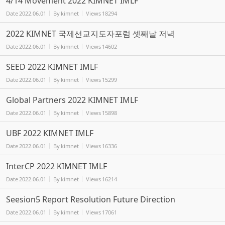
4/14 Movement 2022 KIMNET IMLF
Date
2022.06.01
By
kimnet
Views
18294
2022 KIMNET 국제선교지도자포럼 셋째날 저녁
Date
2022.06.01
By
kimnet
Views
14602
SEED 2022 KIMNET IMLF
Date
2022.06.01
By
kimnet
Views
15299
Global Partners 2022 KIMNET IMLF
Date
2022.06.01
By
kimnet
Views
15898
UBF 2022 KIMNET IMLF
Date
2022.06.01
By
kimnet
Views
16336
InterCP 2022 KIMNET IMLF
Date
2022.06.01
By
kimnet
Views
16214
Seesion5 Report Resolution Future Direction
Date
2022.06.01
By
kimnet
Views
17061