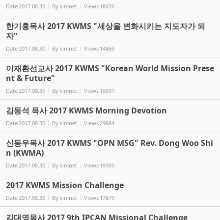
Date
2017.08.30
By
kimnet
Views
18426
한기홍목사 2017 KWMS "세상을 변화시키는 지도자가 되
자"
Date
2017.08.30
By
kimnet
Views
14869
이재환선교사 2017 KWMS "Korean World Mission Prese
nt & Future"
Date
2017.08.30
By
kimnet
Views
18891
김동석 목사 2017 KWMS Morning Devotion
Date
2017.08.30
By
kimnet
Views
29884
신동우목사 2017 KWMS "OPN MSG" Rev. Dong Woo Shi
n (KWMA)
Date
2017.08.30
By
kimnet
Views
19305
2017 KWMS Mission Challenge
Date
2017.08.30
By
kimnet
Views
17879
김대영목사 2017 9th IPCAN Missional Challenge