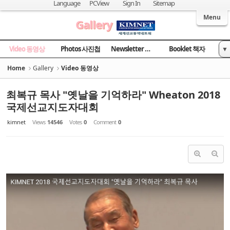
Sketchbook5, 스케치북5
Sketchbook5, 스케치북5
Language
PCView
Sign In
Sitemap
Welcome to Kingdom Inter-Missions Network
Menu
Gallery
Video 동영상
Photos 사진첩
Newsletter 소식지
Booklet 책자
▼
News 국민일보
Home
Gallery
Video 동영상
최복규 목사 "옛날을 기억하라" Wheaton 2018
국제선교지도자대회
kimnet
Views
14546
Votes
0
Comment
0