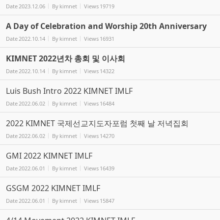
Date
2023.12.06
By
kimnet
Views
19719
A Day of Celebration and Worship 20th Anniversary
Date
2022.10.14
By
kimnet
Views
16931
KIMNET 2022년차 총회 및 이사회
Date
2022.10.14
By
kimnet
Views
14322
Luis Bush Intro 2022 KIMNET IMLF
Date
2022.06.02
By
kimnet
Views
16484
2022 KIMNET 국제선교지도자포럼 첫째 날 저녁집회
Date
2022.06.02
By
kimnet
Views
14270
GMI 2022 KIMNET IMLF
Date
2022.06.01
By
kimnet
Views
16439
GSGM 2022 KIMNET IMLF
Date
2022.06.01
By
kimnet
Views
15847