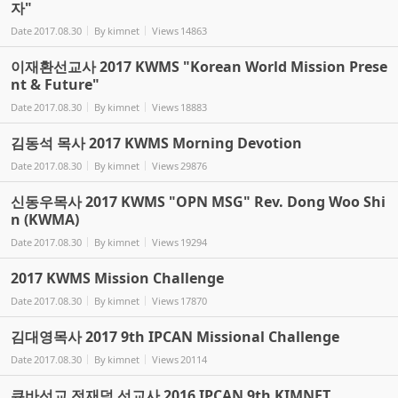
자"
Date
2017.08.30
By
kimnet
Views
14863
이재환선교사 2017 KWMS "Korean World Mission Prese
nt & Future"
Date
2017.08.30
By
kimnet
Views
18883
김동석 목사 2017 KWMS Morning Devotion
Date
2017.08.30
By
kimnet
Views
29876
신동우목사 2017 KWMS "OPN MSG" Rev. Dong Woo Shi
n (KWMA)
Date
2017.08.30
By
kimnet
Views
19294
2017 KWMS Mission Challenge
Date
2017.08.30
By
kimnet
Views
17870
김대영목사 2017 9th IPCAN Missional Challenge
Date
2017.08.30
By
kimnet
Views
20114
큐바선교 전재덕 선교사 2016 IPCAN 9th KIMNET