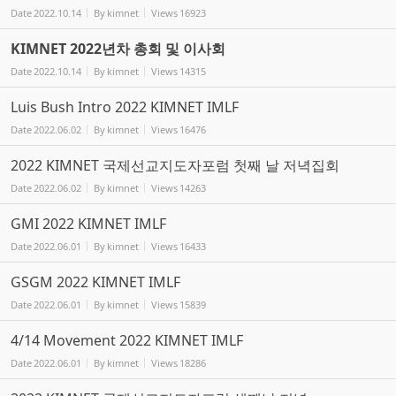
Date
2022.10.14
By
kimnet
Views
16923
KIMNET 2022년차 총회 및 이사회
Date
2022.10.14
By
kimnet
Views
14315
Luis Bush Intro 2022 KIMNET IMLF
Date
2022.06.02
By
kimnet
Views
16476
2022 KIMNET 국제선교지도자포럼 첫째 날 저녁집회
Date
2022.06.02
By
kimnet
Views
14263
GMI 2022 KIMNET IMLF
Date
2022.06.01
By
kimnet
Views
16433
GSGM 2022 KIMNET IMLF
Date
2022.06.01
By
kimnet
Views
15839
4/14 Movement 2022 KIMNET IMLF
Date
2022.06.01
By
kimnet
Views
18286