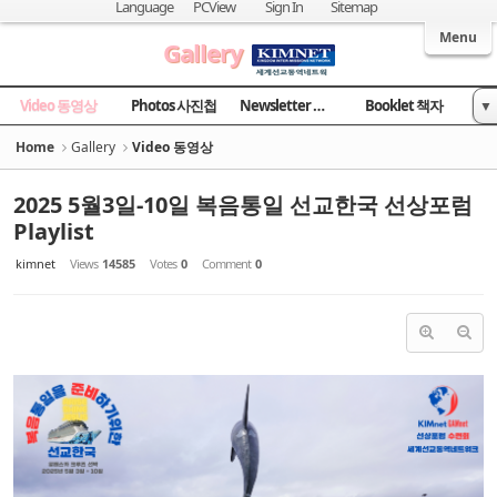
Sketchbook5, 스케치북5
Sketchbook5, 스케치북5
Language
PCView
Sign In
Sitemap
Welcome to Kingdom Inter-Missions Network
Menu
Gallery
Video 동영상
Photos 사진첩
Newsletter 소식지
Booklet 책자
▼
News 국민일보
Home
Gallery
Video 동영상
2025 5월3일-10일 복음통일 선교한국 선상포럼
Playlist
kimnet
Views
14585
Votes
0
Comment
0