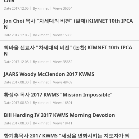
CAN
Date
2017.12.05
By
kimnet
Views
36354
Jon Choi 목사 "차세대의 비전" (발제) KIMNET 10th IPCA
N
Date
2017.12.05
By
kimnet
Views
15833
최바울 선교사 "차세대의 비전" (논찬) KIMNET 10th IPCA
N
Date
2017.12.05
By
kimnet
Views
35632
JAARS Woody McClendon 2017 KWMS
Date
2017.08.30
By
kimnet
Views
48409
황성주 목사 2017 KWMS "Mission Impossible"
Date
2017.08.30
By
kimnet
Views
16391
Bill Harding IV 2017 KWMS Morning Devotion
Date
2017.08.30
By
kimnet
Views
18411
한기홍목사 2017 KWMS "세상을 변화시키는 지도자가 되