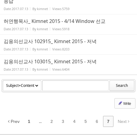
응답
Date
2017.07.13
By
kimnet
Views
5759
허연행목사_ Kimnet 2015 - 4/14 Window 선교
Date
2017.07.13
By
kimnet
Views
5918
김용의선교사 102915_ Kimnet 2015 - 저녁
Date
2017.07.13
By
kimnet
Views
8203
김용의선교사 103015_ Kimnet 2015 - 저녁
Date
2017.07.13
By
kimnet
Views
6404
Search
Write
Prev
1
...
2
3
4
5
6
7
Next