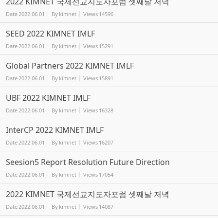
2022 KIMNET 국제선교지도자포럼 셋째날 저녁
Date
2022.06.01
By
kimnet
Views
14596
SEED 2022 KIMNET IMLF
Date
2022.06.01
By
kimnet
Views
15291
Global Partners 2022 KIMNET IMLF
Date
2022.06.01
By
kimnet
Views
15891
UBF 2022 KIMNET IMLF
Date
2022.06.01
By
kimnet
Views
16328
InterCP 2022 KIMNET IMLF
Date
2022.06.01
By
kimnet
Views
16207
Seesion5 Report Resolution Future Direction
Date
2022.06.01
By
kimnet
Views
17054
2022 KIMNET 국제선교지도자포럼 셋째날 저녁
Date
2022.06.01
By
kimnet
Views
14087