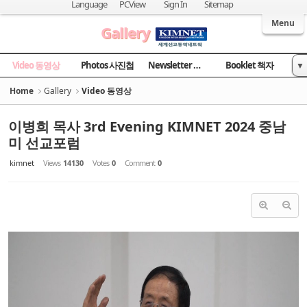
Sketchbook5, 스케치북5
Sketchbook5, 스케치북5
Language
PCView
Sign In
Sitemap
Welcome to Kingdom Inter-Missions Network
Menu
Gallery
Video 동영상
Photos 사진첩
Newsletter 소식지
Booklet 책자
▼
News 국민일보
Home
Gallery
Video 동영상
이병희 목사 3rd Evening KIMNET 2024 중남
미 선교포럼
kimnet
Views
14130
Votes
0
Comment
0