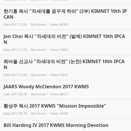
한기홍 목사 "차세대를 꿈꾸게 하라" (2부) KIMNET 10th IP
CAN
Date
2017.12.05
By
kimnet
Views
36365
Jon Choi 목사 "차세대의 비전" (발제) KIMNET 10th IPCA
N
Date
2017.12.05
By
kimnet
Views
15841
최바울 선교사 "차세대의 비전" (논찬) KIMNET 10th IPCA
N
Date
2017.12.05
By
kimnet
Views
35641
JAARS Woody McClendon 2017 KWMS
Date
2017.08.30
By
kimnet
Views
48417
황성주 목사 2017 KWMS "Mission Impossible"
Date
2017.08.30
By
kimnet
Views
16400
Bill Harding IV 2017 KWMS Morning Devotion