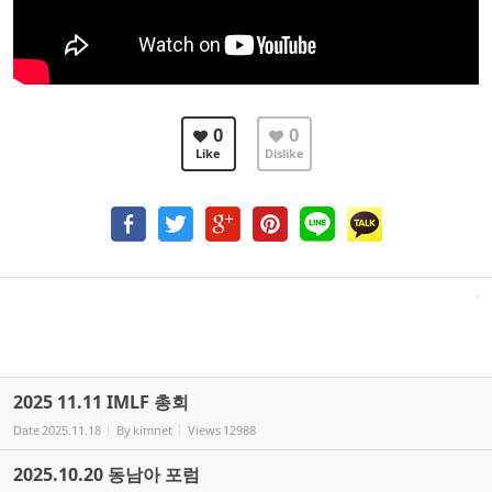
0
0
Like
Dislike
2025 11.11 IMLF 총회
Date
2025.11.18
By
kimnet
Views
12988
2025.10.20 동남아 포럼