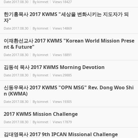
Date
2017.08.30
By
kimnet
Views
18427
한기홍목사 2017 KWMS "세상을 변화시키는 지도자가 되
자"
Date
2017.08.30
By
kimnet
Views
14869
이재환선교사 2017 KWMS "Korean World Mission Prese
nt & Future"
Date
2017.08.30
By
kimnet
Views
18891
김동석 목사 2017 KWMS Morning Devotion
Date
2017.08.30
By
kimnet
Views
29885
신동우목사 2017 KWMS "OPN MSG" Rev. Dong Woo Shi
n (KWMA)
Date
2017.08.30
By
kimnet
Views
19305
2017 KWMS Mission Challenge
Date
2017.08.30
By
kimnet
Views
17879
김대영목사 2017 9th IPCAN Missional Challenge