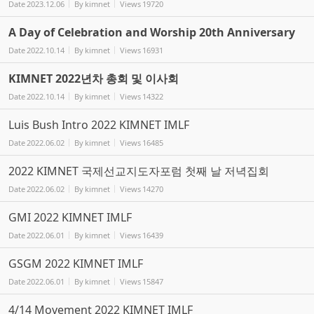
Date
2023.12.06
By
kimnet
Views
19720
A Day of Celebration and Worship 20th Anniversary
Date
2022.10.14
By
kimnet
Views
16931
KIMNET 2022년차 총회 및 이사회
Date
2022.10.14
By
kimnet
Views
14322
Luis Bush Intro 2022 KIMNET IMLF
Date
2022.06.02
By
kimnet
Views
16485
2022 KIMNET 국제선교지도자포럼 첫째 날 저녁집회
Date
2022.06.02
By
kimnet
Views
14270
GMI 2022 KIMNET IMLF
Date
2022.06.01
By
kimnet
Views
16439
GSGM 2022 KIMNET IMLF
Date
2022.06.01
By
kimnet
Views
15847
4/14 Movement 2022 KIMNET IMLF