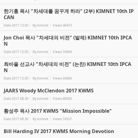
한기홍 목사 "차세대를 꿈꾸게 하라" (2부) KIMNET 10th IP
CAN
Date
2017.12.05
By
kimnet
Views
36473
Jon Choi 목사 "차세대의 비전" (발제) KIMNET 10th IPCA
N
Date
2017.12.05
By
kimnet
Views
16004
최바울 선교사 "차세대의 비전" (논찬) KIMNET 10th IPCA
N
Date
2017.12.05
By
kimnet
Views
35806
JAARS Woody McClendon 2017 KWMS
Date
2017.08.30
By
kimnet
Views
48583
황성주 목사 2017 KWMS "Mission Impossible"
Date
2017.08.30
By
kimnet
Views
16557
Bill Harding IV 2017 KWMS Morning Devotion