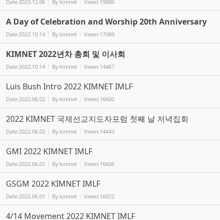
Date
2023.12.06
By
kimnet
Views
19880
A Day of Celebration and Worship 20th Anniversary
Date
2022.10.14
By
kimnet
Views
17089
KIMNET 2022년차 총회 및 이사회
Date
2022.10.14
By
kimnet
Views
14467
Luis Bush Intro 2022 KIMNET IMLF
Date
2022.06.02
By
kimnet
Views
16600
2022 KIMNET 국제선교지도자포럼 첫째 날 저녁집회
Date
2022.06.02
By
kimnet
Views
14443
GMI 2022 KIMNET IMLF
Date
2022.06.01
By
kimnet
Views
16606
GSGM 2022 KIMNET IMLF
Date
2022.06.01
By
kimnet
Views
16022
4/14 Movement 2022 KIMNET IMLF