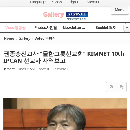
Sketchbook5, 스케치북5
Sketchbook5, 스케치북5
Language
PCView
Sign In
Sitemap
Welcome to Kingdom Inter-Missions Network
Menu
Gallery
Video 동영상
Photos 사진첩
Newsletter 소식지
Booklet 책자
▼
News 국민일보
Home
Gallery
Video 동영상
권종승선교사 "물한그릇선교회" KIMNET 10th
IPCAN 선교사 사역보고
kimnet
Views
15556
Votes
0
Comment
0