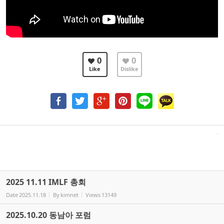
0
0
Like
Dislike
2025 11.11 IMLF 총회
Date
2025.11.18
By
kimnet
Views
13149
2025.10.20 동남아 포럼