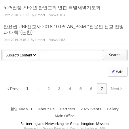
6.25전쟁 70주년 한인교회 연합 특별새벽기도회
Date
2020.06.19
By
kimnet
Views
5014
안요셉 UBF선교사 2018.10.IPCAN_PGM "전문인 선교 전망
과 대책"(논찬)
Date
2019.06.05
By
kimnet
Views
4365
Search
Write
Prev
1
...
2
3
4
5
6
7
Next
환영 KIMNET
About Us
Partners
2026 Events
Gallery
Main Office
Partnering and Networking for Global Kingdom Mission
Powered by
X
press
E
ngine
/
Designed by hikaru100