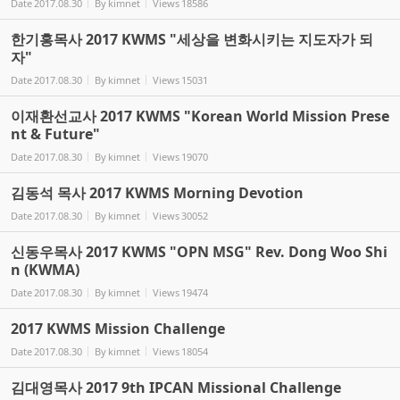
Date
2017.08.30
By
kimnet
Views
18586
한기홍목사 2017 KWMS "세상을 변화시키는 지도자가 되
자"
Date
2017.08.30
By
kimnet
Views
15031
이재환선교사 2017 KWMS "Korean World Mission Prese
nt & Future"
Date
2017.08.30
By
kimnet
Views
19070
김동석 목사 2017 KWMS Morning Devotion
Date
2017.08.30
By
kimnet
Views
30052
신동우목사 2017 KWMS "OPN MSG" Rev. Dong Woo Shi
n (KWMA)
Date
2017.08.30
By
kimnet
Views
19474
2017 KWMS Mission Challenge
Date
2017.08.30
By
kimnet
Views
18054
김대영목사 2017 9th IPCAN Missional Challenge